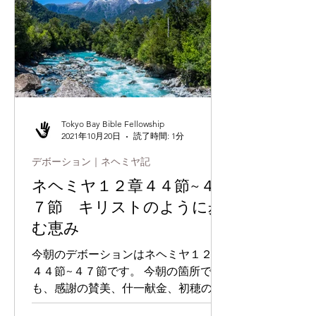
Tokyo Bay Bible Fellowship
2021年10月20日
読了時間: 1分
デボーション｜ネヘミヤ記
ネヘミヤ１２章４４節~４
７節 キリストのように歩
む恵み
今朝のデボーションはネヘミヤ１２章
４４節~４７節です。 今朝の箇所で
も、感謝の賛美、什一献金、初穂の献
金などの捧げものに関して、書かれて