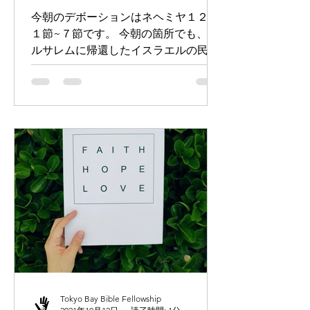
今朝のデボーションはネヘミヤ１２章
１節~７節です。 今朝の箇所でも、エ
ルサレムに帰還したイスラエルの民の
一人一人の名前が書かれています。神
様は私たち一人一人に御関心があり、
愛されています。 私たちは神様との交
わりを通して、異言の祈りを通して、
絶えず、奇跡を体験することができ...
Tokyo Bay Bible Fellowship