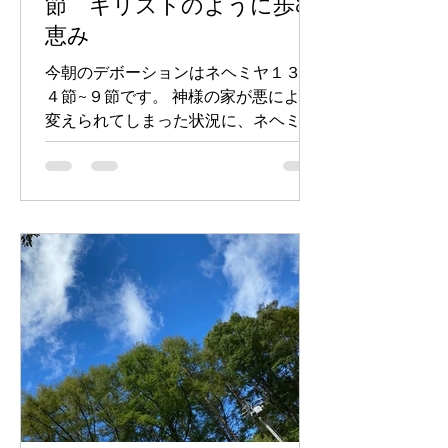
節 キリストのように歩む
恵み
今朝のデボーションはネヘミヤ１３章
４節~９節です。 神様の家が悪により
変えられてしまった状況に、ネヘミヤ
は怒りをおぼえ、与えられた権威を用
いて、神様が喜ばれる形に正しまし
た。 私たちも、同じ様に罪に対して怒
りをおぼえ、与えられたポジション
を、神様の国の働きの前進のために用
い...