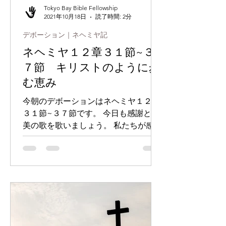
Tokyo Bay Bible Fellowship
2021年10月18日
読了時間: 2分
デボーション｜ネヘミヤ記
ネヘミヤ１２章３１節~３
７節 キリストのように歩
む恵み
今朝のデボーションはネヘミヤ１２章
３１節~３７節です。 今日も感謝と賛
美の歌を歌いましょう。 私たちが感謝
するのは、与えられた後も含まれます
が、与えられ、受け取る前に感謝する
ことが、信仰生活で何よりも大切で
す。（参照 ピリピ４章６節、第一テ
サロニケ５章１８節）私たちが厳し
い...