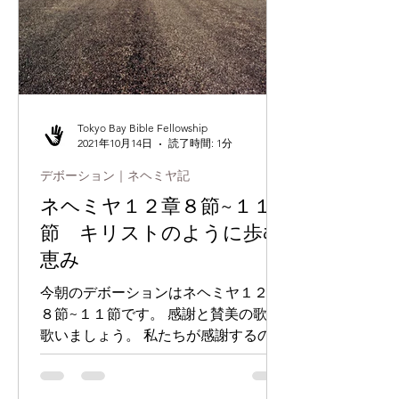
Tokyo Bay Bible Fellowship
2021年10月14日
読了時間: 1分
デボーション｜ネヘミヤ記
ネヘミヤ１２章８節~１１
節 キリストのように歩む
恵み
今朝のデボーションはネヘミヤ１２章
８節~１１節です。 感謝と賛美の歌を
歌いましょう。 私たちが感謝するの
は、与えられた後も含まれますが、与
えられ、受け取る前に感謝すること