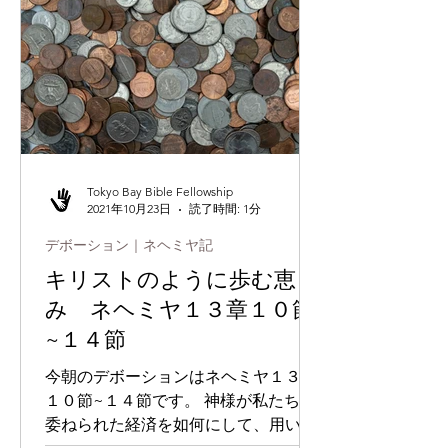
Tokyo Bay Bible Fellowship
2021年10月23日
読了時間: 1分
デボーション｜ネヘミヤ記
キリストのように歩む恵
み ネヘミヤ１３章１０節
~１４節
今朝のデボーションはネヘミヤ１３章
１０節~１４節です。 神様が私たちに
委ねられた経済を如何にして、用いて