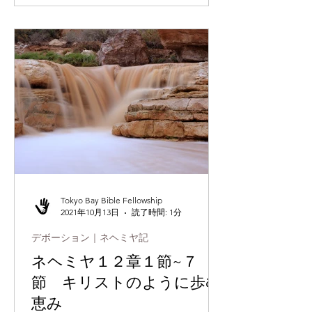
が、信仰生活で何よりも大切です。
（参照 ピリピ４章６節）私たちが厳
しい状況に置かれた時に、感謝し、賛
美を...
Tokyo Bay Bible Fellowship
2021年10月13日
読了時間: 1分
デボーション｜ネヘミヤ記
ネヘミヤ１２章１節~７
節 キリストのように歩む
恵み