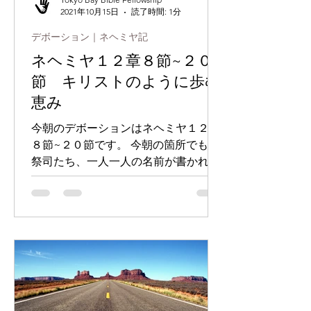
2021年10月15日
読了時間: 1分
デボーション｜ネヘミヤ記
ネヘミヤ１２章８節~２０
節 キリストのように歩む
恵み
今朝のデボーションはネヘミヤ１２章
８節~２０節です。 今朝の箇所でも、
祭司たち、一人一人の名前が書かれて
います。神様は私たち一人一人に御関
心があり、愛されています。 私たちは
神様との交わりを通して、異言の祈り
を通して、絶えず、奇跡を体験するこ
とができるのです。（参照 エペソ...