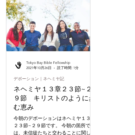
Tokyo Bay Bible Fellowship
2021年10月26日
読了時間: 1分
デボーション｜ネヘミヤ記
ネヘミヤ１３章２３節~２
９節 キリストのように歩
む恵み
今朝のデボーションはネヘミヤ１３章
２３節~２９節です。 今朝の箇所で
は、未信徒たちと交わることに関して