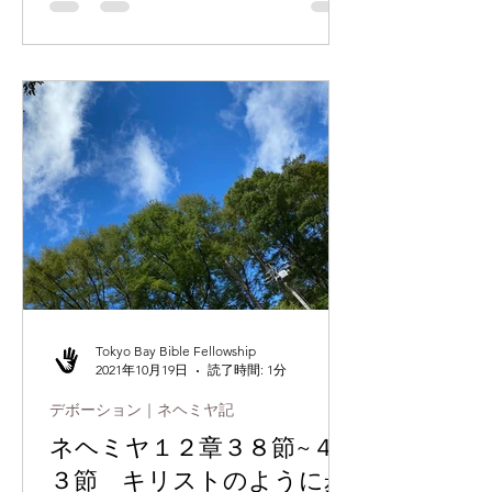
います。 私たちは何故、神様に捧げも
のをして、これが喜びであるのでしょ
うか。それは、神様が大いなる喜びを
与えられたからです。...
Tokyo Bay Bible Fellowship
2021年10月19日
読了時間: 1分
デボーション｜ネヘミヤ記
ネヘミヤ１２章３８節~４
３節 キリストのように歩