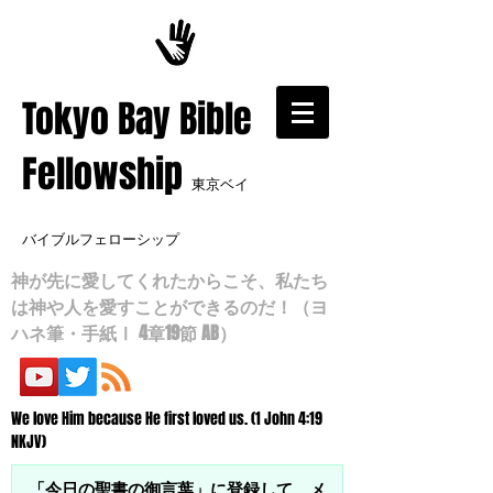
​Tokyo Bay Bible
Fellowship
東京ベイ
バイブルフェローシップ
神が先に愛してくれたからこそ、私たち
は神や人を愛すことができるのだ！（ヨ
ハネ筆・手紙Ⅰ 4章19節 AB）
We love Him because He first loved us. (1 John 4:19
NKJV)
「今日の聖書の御言葉」に登録して、メ