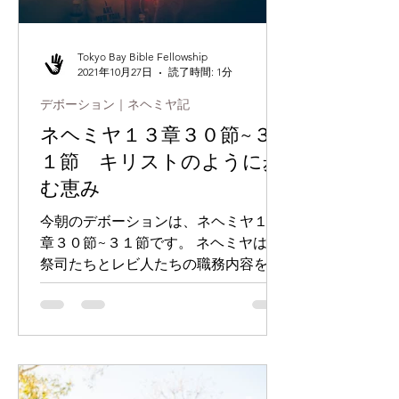
Tokyo Bay Bible Fellowship
2021年10月27日
読了時間: 1分
デボーション｜ネヘミヤ記
ネヘミヤ１３章３０節~３
１節 キリストのように歩
む恵み
今朝のデボーションは、ネヘミヤ１３
章３０節~３１節です。 ネヘミヤは、
祭司たちとレビ人たちの職務内容を決
め、定められた時に初穂の献金やたき
ぎの供え物を捧げました。 私たちはネ
ヘミヤのように、誠実に、最善を尽く
して、心から神様の国の前進のため
に、日々信仰生活を歩んでいますで
し...