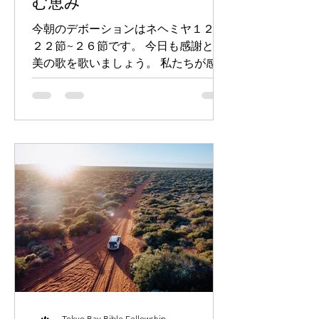
む恵み
今朝のデボーションはネヘミヤ１２章
２２節~２６節です。 今日も感謝と賛
美の歌を歌いましょう。 私たちが感謝
するのは、与えられた後も含まれます
が、与えられ、受け取る前に感謝する
ことが、信仰生活で何よりも大切で
す。（参照 ピリピ４章６節、第一テ
サロニケ５章１８節）私たちが厳し
い...
Tokyo Bay Bible Fellowship