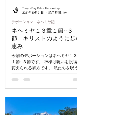
Tokyo Bay Bible Fellowship
2021年10月21日
読了時間: 1分
デボーション｜ネヘミヤ記
ネヘミヤ１３章１節~３
節 キリストのように歩む
恵み
今朝のデボーションはネヘミヤ１３章
１節~３節です。 神様は呪いを祝福に
変えられる御方です。 私たちを呪うた
めに行われたことでも、それを祝福に
換えられるのです。 私たちは周囲の
人々が、悪意をもって、私たちにして
いることを恐れる必要は無いので
す。...