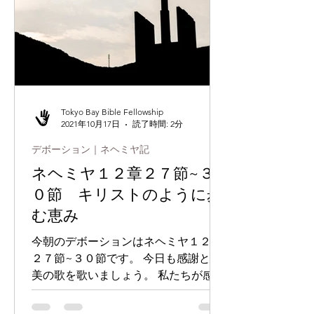
Tokyo Bay Bible Fellowship
2021年10月17日
読了時間: 2分
デボーション｜ネヘミヤ記
ネヘミヤ１２章２７節~３
０節 キリストのように歩
む恵み
今朝のデボーションはネヘミヤ１２章
２７節~３０節です。 今日も感謝と賛
美の歌を歌いましょう。 私たちが感謝
するのは、与えられた後も含まれます
が、与えられ、受け取る前に感謝する