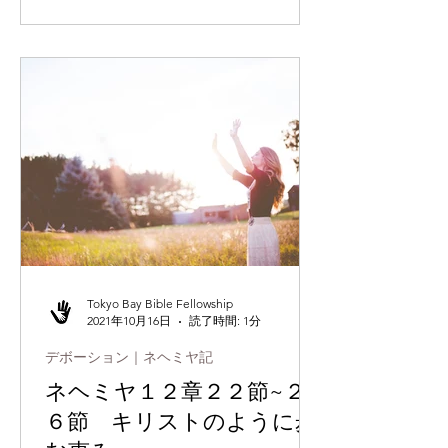
ことが、信仰生活で何よりも大切で
す。（参照 ピリピ４章６節、第一テ
サロニケ５章１８節）私たちが厳し
い...
Tokyo Bay Bible Fellowship
2021年10月16日
読了時間: 1分
デボーション｜ネヘミヤ記
ネヘミヤ１２章２２節~２
６節 キリストのように歩