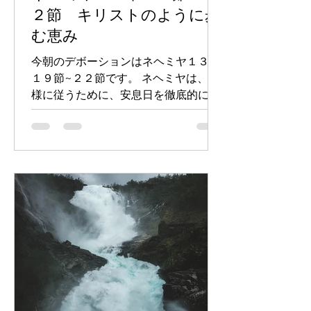
２節 キリストのように歩
む恵み
今朝のデボーションはネヘミヤ１３章
１９節~２２節です。 ネヘミヤは、神
様に従うために、安息日を徹底的に守
ろうとする姿勢を見ることができま
す。このためにも、周囲の人々にも守
るために、働き掛け、励まします。 キ
リストが十字架上に架けられた後に生
きる、現代のクリスチャンたちは、
律...