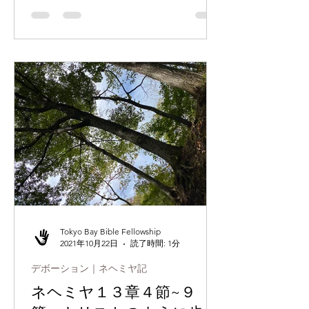
いますでしょうか。私たちは誠実で、
信頼できる存在でしょうか。神様が届
けられたい人々に、委ねられた経済を
届けることを、神様は願われていま
す。...
Tokyo Bay Bible Fellowship
2021年10月22日
読了時間: 1分
デボーション｜ネヘミヤ記
ネヘミヤ１３章４節~９