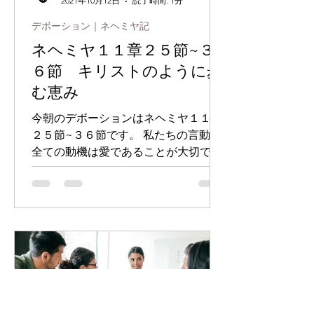
2021年10月12日
読了時間: 1分
デボーション｜ネヘミヤ記
ネヘミヤ１１章２５節~３
６節 キリストのように歩
む恵み
今朝のデボーションはネヘミヤ１１章
２５節~３６節です。 私たちの言動の
全ての動機は愛であることが大切で
す。（参照 へブル４章１２節、第一
コリント１３章１３節）愛が無けれ
ば、どんなに外側から見た言動が素晴
らしく見えても、何の意味も無いと聖
書では書かれています。（参照 第一
コリ...