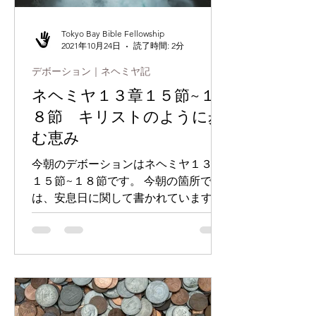
Tokyo Bay Bible Fellowship
2021年10月24日
読了時間: 2分
デボーション｜ネヘミヤ記
ネヘミヤ１３章１５節~１
８節 キリストのように歩
む恵み
今朝のデボーションはネヘミヤ１３章
１５節~１８節です。 今朝の箇所で
は、安息日に関して書かれています。
旧約聖書の律法の時代には、安息日に
は、全ての行動を止めることが命じら
れていました。しかし、新約聖書の時
代になりますと、キリストは安息日
に、人々を癒しました。（参照 マタ
イ１...