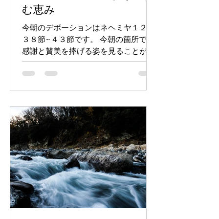
む恵み
今朝のデボーションはネヘミヤ１２章
３８節~４３節です。 今朝の箇所でも
感謝と賛美を捧げる姿を見ることがで
きます。 更には、私たちは何故、神様
に捧げものをして、これが喜びである
のでしょうか。それは、神様が大いな
る喜びを与えられたからです。...