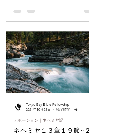
書かれています。当時のイスラエルの
民の命が、多民族と混合されることに
関して、ネヘミヤは怒りをおぼえまし
た。 私たちは誰と関わるかにより、影
響を受けます。従って、私たちに良
い...
Tokyo Bay Bible Fellowship
2021年10月25日
読了時間: 1分
デボーション｜ネヘミヤ記
ネヘミヤ１３章１９節~２