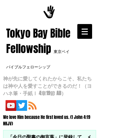
​Tokyo Bay Bible
Fellowship
東京ベイ
バイブルフェローシップ
神が先に愛してくれたからこそ、私たち
は神や人を愛すことができるのだ！（ヨ
ハネ筆・手紙Ⅰ 4章19節 AB）
We love Him because He first loved us. (1 John 4:19
NKJV)
「今日の聖書の御言葉」に登録して、メ