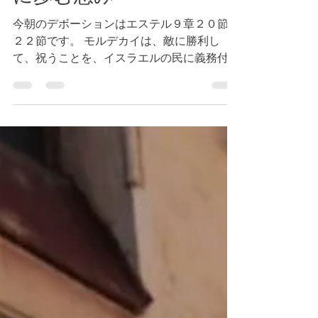
に歩む恵み
今朝のデボーションはエステル９章２０節〜
２２節です。 モルデカイは、敵に勝利し
て、祝うことを、イスラエルの民に義務付け
ました。 私たちは、神様の御恵みをおぼえ
ることを習慣化しているでしょうか。 今
日、神様が私たちを通して、働かれた素晴ら
しい御恵みをおぼえる時としましょう。...