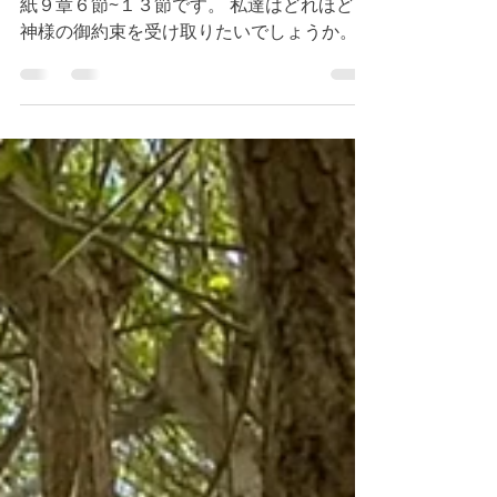
今朝のデボーションはローマの信徒達への手
紙９章６節~１３節です。 私達はどれほど、
神様の御約束を受け取りたいでしょうか。
アブラハムとサラは、途中で躓く事もありま
したが、最後の最後まで御約束のイサクを受
け取るまで、信仰により、待ち続けまし
た。...