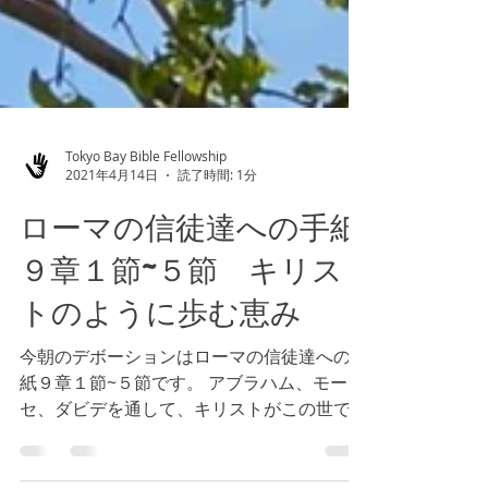
Tokyo Bay Bible Fellowship
2021年4月14日
読了時間: 1分
ローマの信徒達への手紙
９章１節~５節 キリス
トのように歩む恵み
今朝のデボーションはローマの信徒達への手
紙９章１節~５節です。 アブラハム、モー