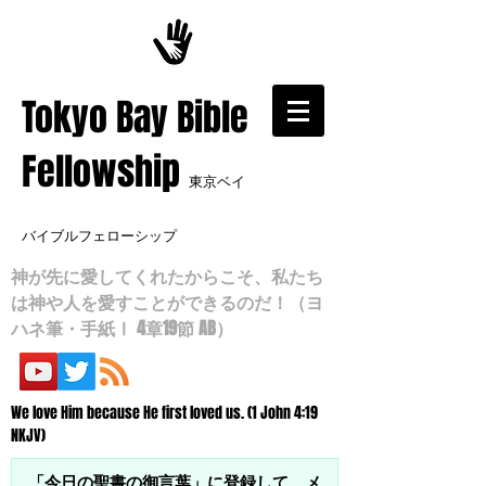
​Tokyo Bay Bible
Fellowship
東京ベイ
バイブルフェローシップ
神が先に愛してくれたからこそ、私たち
は神や人を愛すことができるのだ！（ヨ
ハネ筆・手紙Ⅰ 4章19節 AB）
We love Him because He first loved us. (1 John 4:19
NKJV)
「今日の聖書の御言葉」に登録して、メ