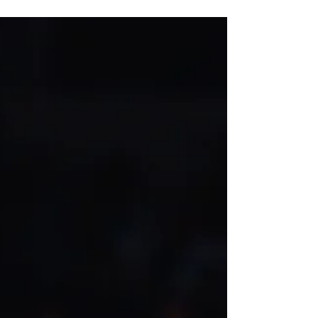
セ、ダビデを通して、キリストがこの世で御
降誕されました。この３人が歩み通した信仰
生活は、現代でも、私達の信仰生活に影響を
与え続けています。私達の次の世代の信仰生
活を踏まえた上で、私達は今、信仰生...