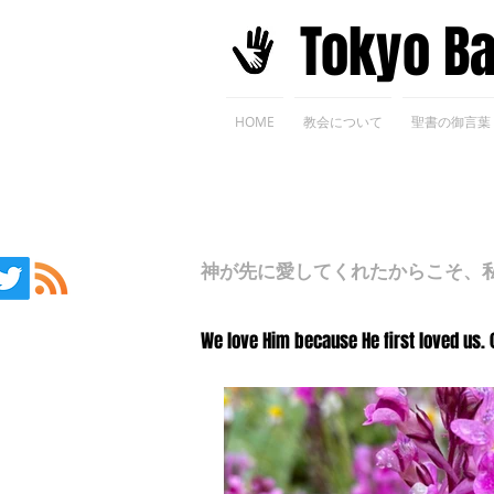
​Tokyo B
HOME
教会について
聖書の御言葉
神が先に愛してくれたからこそ、私た
We love Him because He first loved us. 