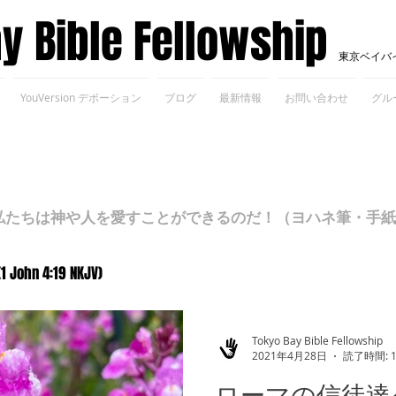
ay Bible Fellowship
東京ベイバ
YouVersion デボーション
ブログ
最新情報
お問い合わせ
グル
ちは神や人を愛すことができるのだ！（ヨハネ筆・手紙Ⅰ 4
(1 John 4:19 NKJV)
Tokyo Bay Bible Fellowship
2021年4月28日
読了時間: 
ローマの信徒達