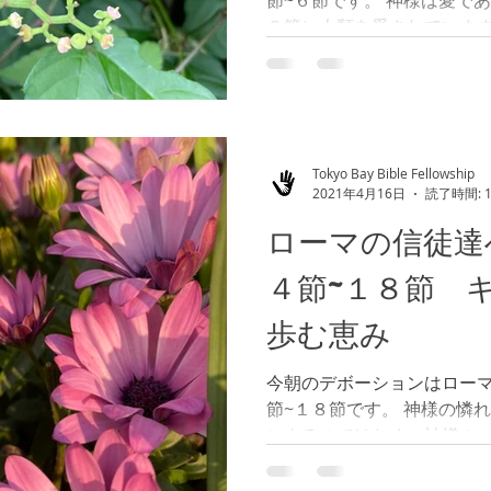
節~６節です。 神様は愛で
８節）人類を愛されていま
るかを予め、御存知です。
達、７０００人のレムナン
です。つまり、誰がレ...
Tokyo Bay Bible Fellowship
2021年4月16日
読了時間: 
ローマの信徒達
４節~１８節 
歩む恵み
今朝のデボーションはロー
節~１８節です。 神様の憐
によるのではなく、神様の
事が出来ます。 神様はファ
れを用いられ、イスラエル