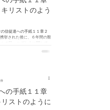
 キリストのよう
マの信徒達への手紙１１章２
が携挙された後に、６年間の艱
エルの民、ユダヤ人に関して
が具体的にいつ携挙されるか
来る事は、一人でも多くの
2分
への手紙１１章
キリストのように