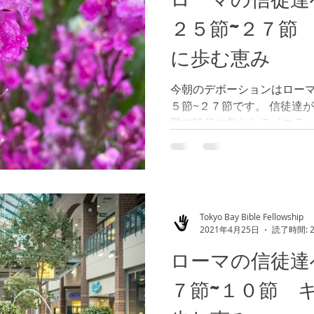
２５節~２７節
に歩む恵み
今朝のデボーションはロー
５節~２７節です。 信徒達
難の時代に救われるイスラ
預言されています。 信徒達
は解りませんが、私達が出
人々に福音を宣べ伝え...
Tokyo Bay Bible Fellowship
2021年4月25日
読了時間: 
ローマの信徒達
７節~１０節 