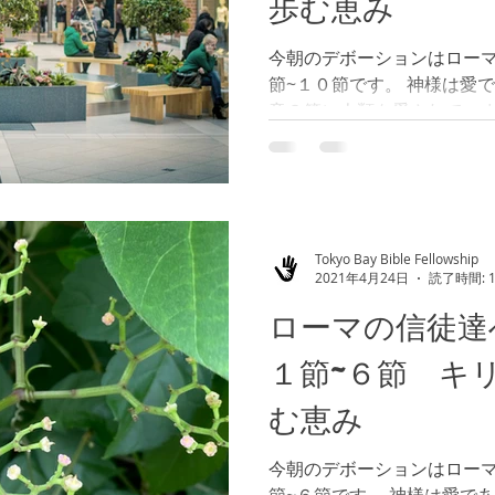
歩む恵み
今朝のデボーションはロー
節~１０節です。 神様は愛
章８節）人類を愛されてい
なるかを予め、御存知です
徒達、７０００人のレムナ
のです。つまり、誰が...
Tokyo Bay Bible Fellowship
2021年4月24日
読了時間: 
ローマの信徒達
１節~６節 キ
む恵み
今朝のデボーションはロー