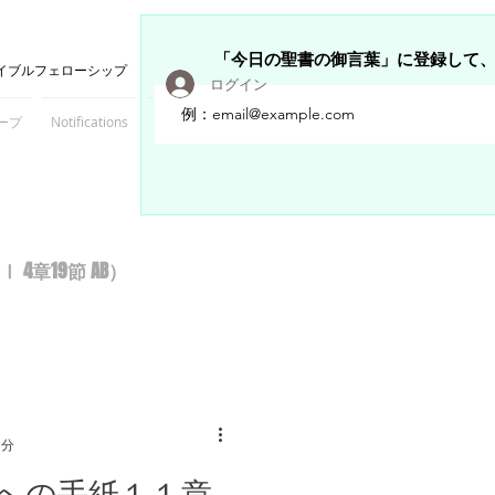
「今日の聖書の御言葉」に登録して
イブルフェローシップ
ログイン
ープ
Notifications
Members
章19節 AB）
1分
への手紙１１章