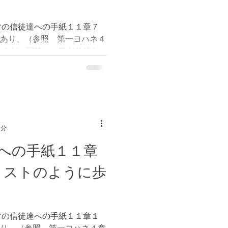
マの信徒達への手紙１１章７
であり、（参照 第一ヨハネ４
ますが、同時に、誰が信徒と
。この故に、イスラエルの信
ントを恵みにより、選ばれた
1分
への手紙１１章
リストのように歩
マの信徒達への手紙１１章１