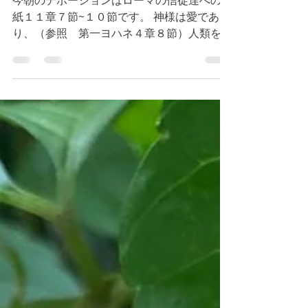
１１章７節~１０節 キ
リストのように歩む恵み
今朝のデボーションはローマの信徒達への手
紙１１章７節~１０節です。 神様は愛であ
り、（参照 第一ヨハネ４章８節）人類を愛
されていますが、同時に、誰が信徒となるか
を予め、御存知です。この故に、イスラエル
の信徒達、７０００人のレムナントを恵みに
より、選ばれたのです。つまり、誰が...