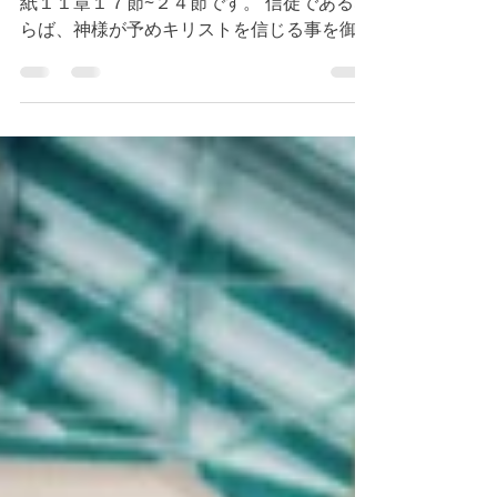
今朝のデボーションはローマの信徒達への手
紙１１章１７節~２４節です。 信徒であるな
らば、神様が予めキリストを信じる事を御存
知であり、この真実を基に、恵みにより、選
ばれた者達である事をおぼえましょう。（参
照 第一ペテロ１章２節）何という素晴らし
い御恵みでしょうか。神様がエサウ...