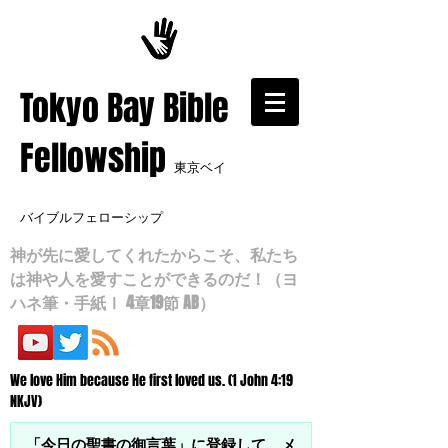
​Tokyo Bay Bible
Fellowship
東京ベイ
バイブルフェローシップ
神が先に愛してくれたからこそ、私たち
は神や人を愛すことができるのだ！（ヨ
ハネ筆・手紙Ⅰ 4章19節 AB）
We love Him because He first loved us. (1 John 4:19
NKJV)
「今日の聖書の御言葉」に登録して、メ