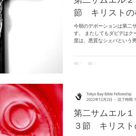
節 キリストの
今朝のデボーションは第二
す。 またしてもダビデはク
度は、悪質なシェバという
い、ユダの民たちはダビデと
デター、反対勢力に直面し
に厳しいものですが、...
Tokyo Bay Bible Fellowship
2022年12月2日
読了時間: 
第二サムエル１
３節 キリスト