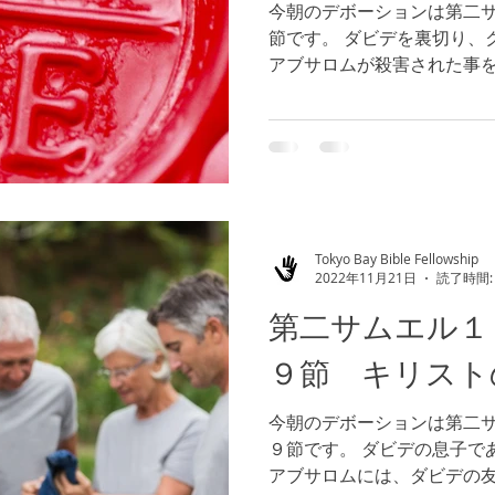
今朝のデボーションは第二
節です。 ダビデを裏切り、
アブサロムが殺害された事
れましたが、悲しみました。
人々への愛とどちらを私たち
Tokyo Bay Bible Fellowship
2022年11月21日
読了時間:
第二サムエル１
９節 キリスト
今朝のデボーションは第二
９節です。 ダビデの息子で
アブサロムには、ダビデの