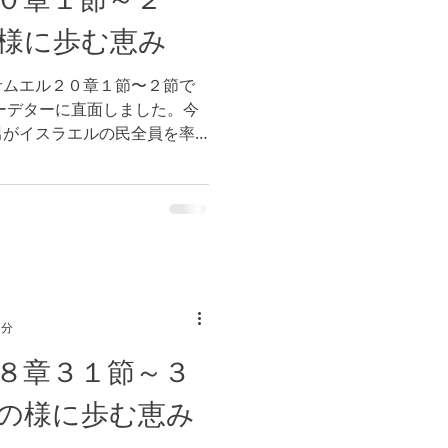
様に歩む恵み
サムエル２０章１節〜２節で
ーデターに直面しました。今
男がイスラエルの民全員を率
残りました。 私たちがクー
、人々に裏切られるのは非常
1分
８章３１節～３
の様に歩む恵み