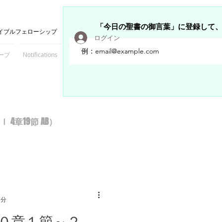
「今日の聖書の御言葉」に登録して
イブルフェローシップ
ログイン
ープ
Notifications
Members
章19節 AB）
1分
０章１節～２