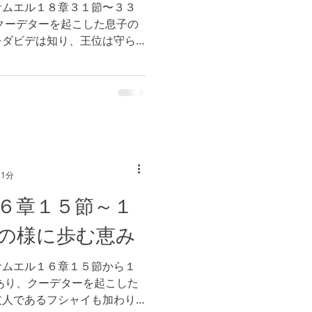
サムエル１８章３１節〜３３
クーデターを起こした息子の
をダビデは知り、王位は守ら
 私たちの地位や名誉と、
は選択すべきでしょうか。...
 1分
６章１５節～１
の様に歩む恵み
サムエル１６章１５節から１
あり、クーデターを起こした
友人であるフシャイも加わり