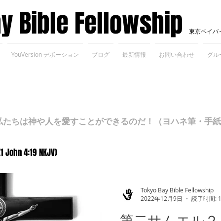
ay Bible Fellowship
東京ベイバ
YouVersion デボーション
ブログ
最新情報
お問い合わせ
グル
ちは神や人を愛すことができるのだ！（ヨハネ筆・手紙Ⅰ 4
(1 John 4:19 NKJV)
Tokyo Bay Bible Fellowship
2022年12月9日
読了時間: 
第二サムエル２