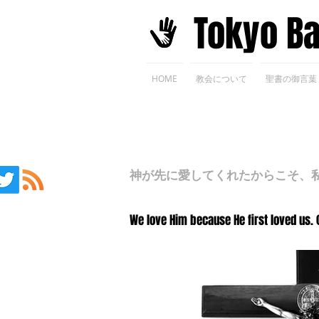
​Tokyo B
HOME
教会について
聖書の御言葉
神が先に愛してくれたからこそ、私た
We love Him because He first loved us. 