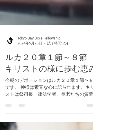
Tokyo Bay Bible Fellowship
2024年5月26日
読了時間: 2分
ルカ２０章１節～８節
キリストの様に歩む恵み
今朝のデボーションはルカ２０章１節〜８節
です。 神様は素直な心に語られます。キリ
ストは祭司長、律法学者、長老たちの質問に
対する動機を御存知でしたから、彼らの質問