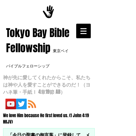
​Tokyo Bay Bible
Fellowship
東京ベイ
バイブルフェローシップ
神が先に愛してくれたからこそ、私たち
は神や人を愛すことができるのだ！（ヨ
ハネ筆・手紙Ⅰ 4章19節 AB）
We love Him because He first loved us. (1 John 4:19
NKJV)
「今日の聖書の御言葉」に登録して、メ