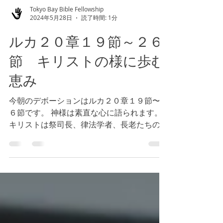
Tokyo Bay Bible Fellowship
2024年5月28日
読了時間: 1分
ルカ２０章１９節～２６
節 キリストの様に歩む
恵み
今朝のデボーションはルカ２０章１９節〜２
６節です。 神様は素直な心に語られます。
キリストは祭司長、律法学者、長老たちの質
問に対する動機を御存知でしたから、彼らの
質問には回答せず、同じように質問されまし
た。キリストは彼らの罠に捕まることを避け
ることもされたのです。私たちがコミ...