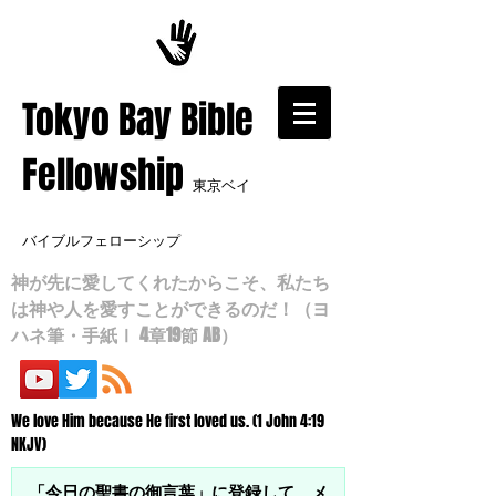
​Tokyo Bay Bible
Fellowship
東京ベイ
バイブルフェローシップ
神が先に愛してくれたからこそ、私たち
は神や人を愛すことができるのだ！（ヨ
ハネ筆・手紙Ⅰ 4章19節 AB）
We love Him because He first loved us. (1 John 4:19
NKJV)
「今日の聖書の御言葉」に登録して、メ