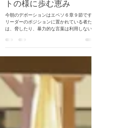
エペソ６章９節 キリス
トの様に歩む恵み
今朝のデボーションはエペソ６章９節です。
リーダーのポジションに置かれている者たち
は、脅したり、暴力的な言葉は利用しないよ
うに教えています。社会的な位置がどうであ
れ、神様は万人を同じように愛されているの
です。神様は私たちに仕えるリーダーである
ように教えられています。（参照 ...