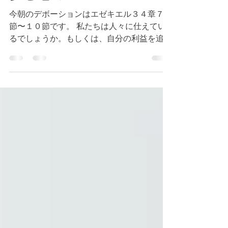
エゼキエル３４章７節〜
１０節 キリストの様に
歩む恵み
今朝のデボーションはエゼキエル３４章７
節〜１０節です。 私たちは人々に仕えてい
るでしょうか。もしくは、自分の利益を追求
して、周囲の人々を置き去りにしているでし
ょうか。 神様は私たちが人々に仕えること
を願われています。キリストはこの世に仕え
るために来られました。（参照 マタイ...