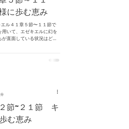
様に歩む恵み
キエル４１章５節〜１１節で
を用いて、エゼキエルに幻を
ちが直面している状況はどの
スラエルの民に例えるなら
置かれているでしょうか。...
1分
２節~２１節 キ
歩む恵み