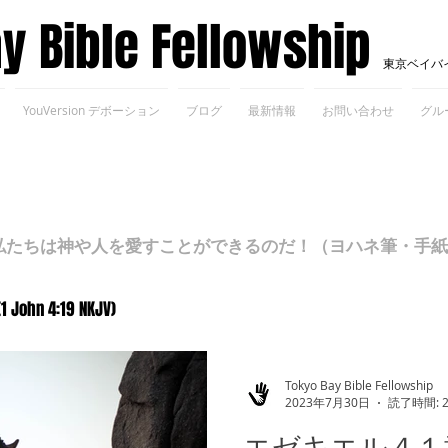
ay Bible Fellowship
東京ベイバ
YouVersion デボーション
ブログ
最新情報
お問い合わせ
グル
ちは神や人を愛すことができるのだ！（ヨハネ筆・手紙Ⅰ 4
(1 John 4:19 NKJV)
Tokyo Bay Bible Fellowship
2023年7月30日
読了時間: 
エゼキエル４１