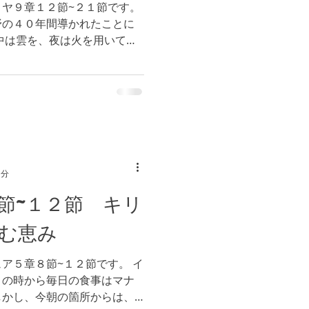
ヤ９章１２節~２１節です。
野の４０年間導かれたことに
中は雲を、夜は火を用いて導
ちは神様の御声を聞くことが
１０章２７節）シナイ山にお
1分
節~１２節 キリ
む恵み
ア５章８節~１２節です。 イ
トの時から毎日の食事はマナ
しかし、今朝の箇所からは、