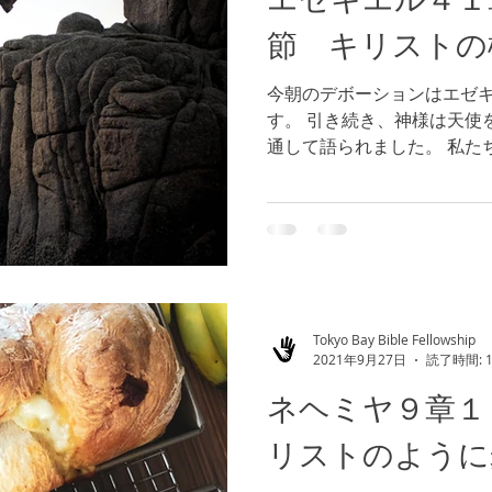
節 キリストの
今朝のデボーションはエゼ
す。 引き続き、神様は天使
通して語られました。 私た
ようなものでしょうか。イ
ば、私たちは今、どの局面に
Tokyo Bay Bible Fellowship
2021年9月27日
読了時間: 
ネヘミヤ９章１
リストのように