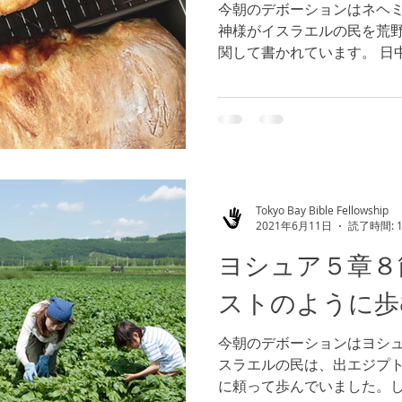
今朝のデボーションはネヘミ
神様がイスラエルの民を荒
関して書かれています。 日
かれました。神様の子供た
できます。（参照 ヨハネ
いて、十戒を、律法...
Tokyo Bay Bible Fellowship
2021年6月11日
読了時間: 
ヨシュア５章８
ストのように歩
今朝のデボーションはヨシュ
スラエルの民は、出エジプ
に頼って歩んでいました。