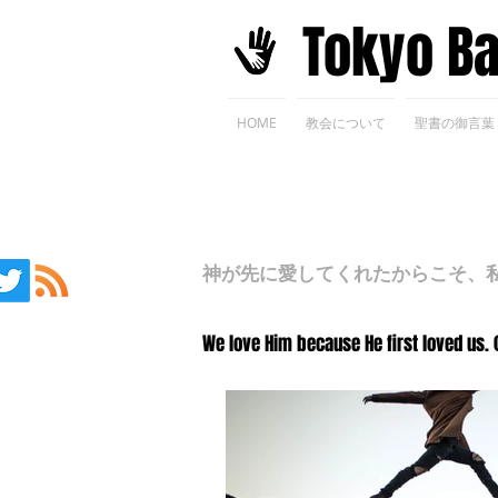
​Tokyo B
HOME
教会について
聖書の御言葉
神が先に愛してくれたからこそ、私た
We love Him because He first loved us. 