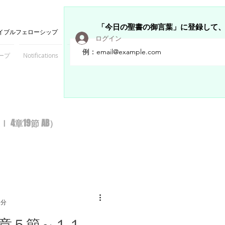
「今日の聖書の御言葉」に登録して
イブルフェローシップ
ログイン
ープ
Notifications
Members
章19節 AB）
2分
章５節～１１