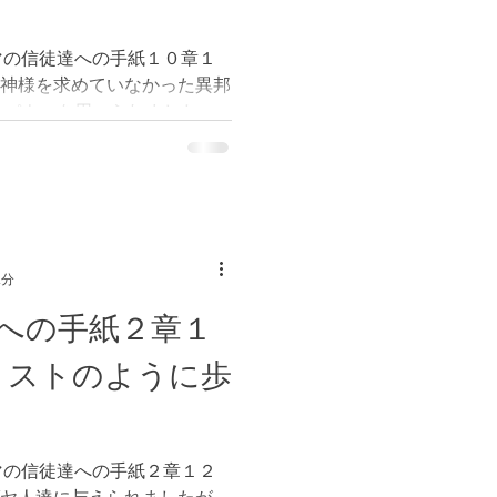
マの信徒達への手紙１０章１
、神様を求めていなかった異邦
、パウロを用いられました。
たイスラエルの民にも、愛と
2分
への手紙２章１
リストのように歩
マの信徒達への手紙２章１２