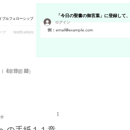
「今日の聖書の御言葉」に登録して
イブルフェローシップ
ログイン
ープ
Notifications
Members
章19節 AB）
1分
への手紙１１章