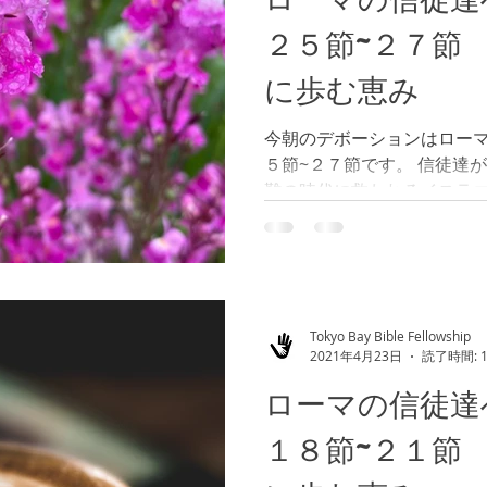
２５節~２７節
に歩む恵み
今朝のデボーションはロー
５節~２７節です。 信徒達
難の時代に救われるイスラ
預言されています。 信徒達
は解りませんが、私達が出
人々に福音を宣べ伝え...
Tokyo Bay Bible Fellowship
2021年4月23日
読了時間: 
ローマの信徒達
１８節~２１節