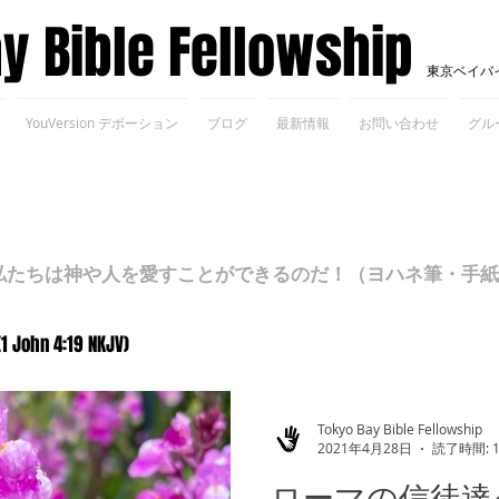
ay Bible Fellowship
東京ベイバ
YouVersion デボーション
ブログ
最新情報
お問い合わせ
グル
ちは神や人を愛すことができるのだ！（ヨハネ筆・手紙Ⅰ 4
(1 John 4:19 NKJV)
Tokyo Bay Bible Fellowship
2021年4月28日
読了時間: 
ローマの信徒達