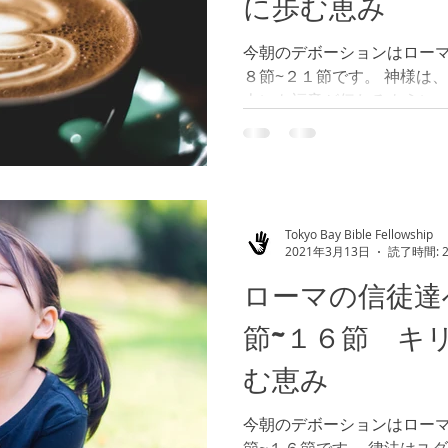
に歩む恵み
今朝のデボーションはロー
８節~２１節です。 神様は
人にも福音が伝わるように
神様は、心を頑なにしてい
恵みを注がれ続けました。...
Tokyo Bay Bible Fellowship
2021年3月13日
読了時間: 
ローマの信徒達
節~１６節 キ
む恵み
今朝のデボーションはロー