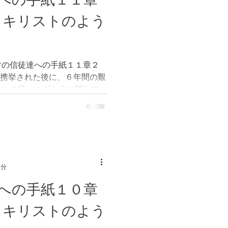
 キリストのよう
マの信徒達への手紙１１章２
が携挙された後に、６年間の艱
エルの民、ユダヤ人に関して
が具体的にいつ携挙されるか
来る事は、一人でも多くの
1分
への手紙１０章
 キリストのよう