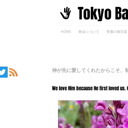
​Tokyo B
HOME
教会について
聖書の御言葉
神が先に愛してくれたからこそ、私た
We love Him because He first loved us. 