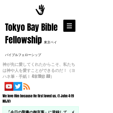
​Tokyo Bay Bible
Fellowship
東京ベイ
バイブルフェローシップ
神が先に愛してくれたからこそ、私たち
は神や人を愛すことができるのだ！（ヨ
ハネ筆・手紙Ⅰ 4章19節 AB）
We love Him because He first loved us. (1 John 4:19
NKJV)
「今日の聖書の御言葉」に登録して、メ