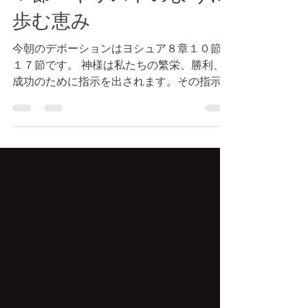
７節 キリストのように
歩む恵み
今朝のデボーションはヨシュア８章１０節~
１７節です。 神様は私たちの繁栄、勝利、
成功のために指示を出されます。その指示は
第一に御言葉に示されますが、具体的に御言
葉に書かれていない場合があります。例え
ば、具体的にどの異性と結婚すべきか、どの
学校に入学すべきか、どの仕事に就くべ...