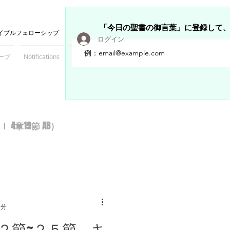
「今日の聖書の御言葉」に登録して
イブルフェローシップ
ログイン
ープ
Notifications
Members
章19節 AB）
1分
２節~２５節 キ