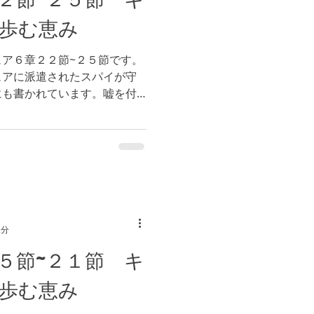
歩む恵み
ア６章２２節~２５節です。
ュアに派遣されたスパイが守
にも書かれています。嘘を付
を守り通す必要はありません
機を見たのでしょう。信仰の
2分
５節~２１節 キ
歩む恵み