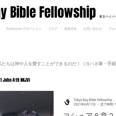
ay Bible Fellowship
東京ベイバ
YouVersion デボーション
ブログ
最新情報
お問い合わせ
グル
ちは神や人を愛すことができるのだ！（ヨハネ筆・手紙Ⅰ 4
(1 John 4:19 NKJV)
Tokyo Bay Bible Fellowship
2021年6月17日
読了時間: 
ヨシュア６章２