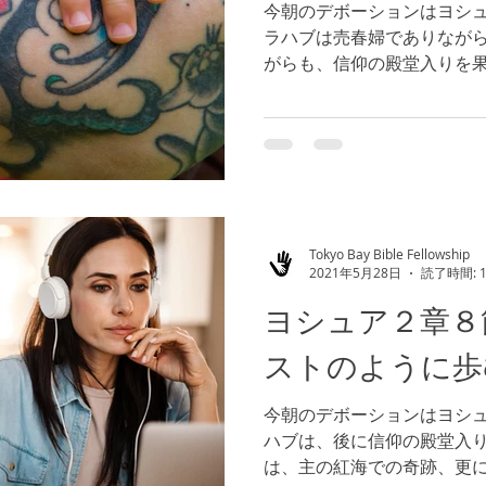
今朝のデボーションはヨシュ
ラハブは売春婦でありなが
がらも、信仰の殿堂入りを
ブル１１章３１節）神様は
計画を推進するために身を
です。何よりも大切で...
Tokyo Bay Bible Fellowship
2021年5月28日
読了時間: 
ヨシュア２章８
ストのように歩
今朝のデボーションはヨシュ
ハブは、後に信仰の殿堂入
は、主の紅海での奇跡、更