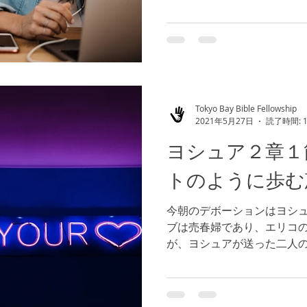
ンとオグを全滅させた事を聞
り、信仰は聞く事を通して
て、与えられるという事...
Tokyo Bay Bible Fellowship
2021年5月27日
読了時間: 
ヨシュア２章１
トのように歩む
今朝のデボーションはヨシュ
ブは売春婦であり、エリコ
が、ヨシュアが送った二人
は、信仰の殿堂入りを果た
１章３１節）神様が御約束
るという御計画が成就さ...