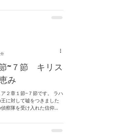
いた事から来ました。 つま
、キリストの御言葉を通し
1分
節~７節 キリス
恵み
ア２章１節~７節です。 ラハ
の王に対して嘘をつきました
の偵察隊を受け入れた信仰
しました。（参照 へブル１
の地をイスラエルの民に与え