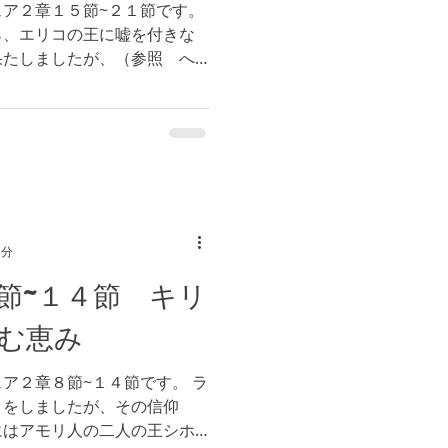
ア２章１５節~２１節です。
ら、エリコの王に嘘を付きな
果たしましたが、（参照 へ
完璧な人ではなく、神様の御
捧げる者達を探されているの
1分
節~１４節 キリ
む恵み
ア２章８節~１４節です。 ラ
りをしましたが、その信仰
にはアモリ人の二人の王シホ