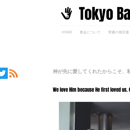
​Tokyo B
HOME
教会について
聖書の御言葉
神が先に愛してくれたからこそ、私た
We love Him because He first loved us. 