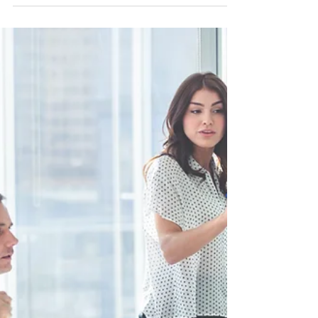
１２節 キリストの様に
歩む恵み
今朝のデボーションは第二サムエル４章５節
～１２節です。 ダビデは、サウルの息子で
あり、当時のイスラエルの王であったイシュ
ボシュテを殺害した、その家来たちを殺害し
ました。 この箇所では二つの点を見ること
ができます。一つは、ダビデが敬意を示した
イスラエルの王であったサウルの血筋...