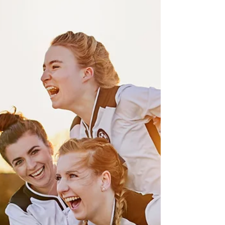
に歩む恵み
今朝のデボーションは第二サムエル１章１１
節〜１６節です。 ダビデは主に油注がれた
サウルに敬意を示す動機で、サウルを殺害し
たと伝えたアマレク人の男を殺害しました。
私たちを導く油注がれたリーダーに対して敬
意を示していますでしょうか。...