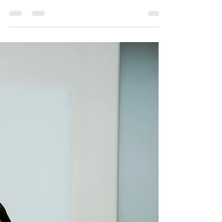
～１２節 キリストの様
に歩む恵み
今朝のデボーションは第二サムエル１５章７
節〜１２節です。 ダビデはアブサロムを愛
し、アブサロムは長い間、兄弟のアムノンを
殺害した罪悪感からダビデの前から逃げてい
ましたが、アブサロムはその愛に気付かず
に、逆に陰謀を策略して、反抗しました。...