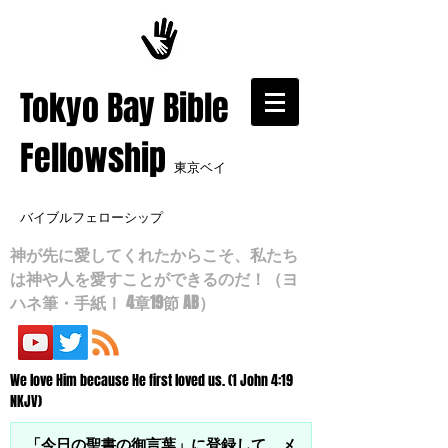
​Tokyo Bay Bible
Fellowship
東京ベイ
バイブルフェローシップ
神が先に愛してくれたからこそ、私たち
は神や人を愛すことができるのだ！（ヨ
ハネ筆・手紙Ⅰ 4章19節 AB）
We love Him because He first loved us. (1 John 4:19
NKJV)
「今日の聖書の御言葉」に登録して、メ