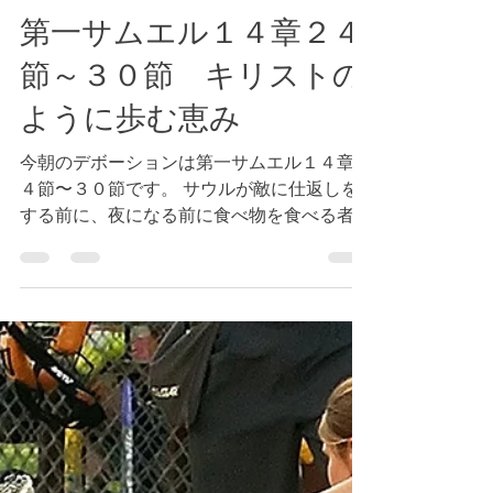
Tokyo Bay Bible Fellowship
2022年6月2日
読了時間: 1分
第一サムエル１４章２４
節～３０節 キリストの
ように歩む恵み
今朝のデボーションは第一サムエル１４章２