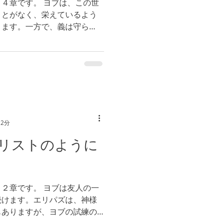
４章です。 ヨブは、この世
ことがなく、栄えているよう
ります。一方で、義は守ら
はほんのと一時で、後に、謙
され、姿を消される、と語り
 2分
リストのように
２章です。 ヨブは友人の一
続けます。エリパズは、神様
もありますが、ヨブの試練の