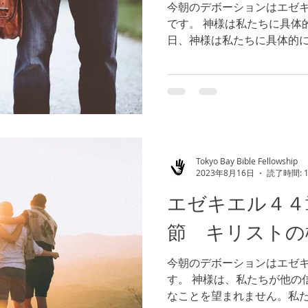
今朝のデボーションはエゼ
です。 神様は私たちに具体
日、神様は私たちに具体的
ますでしょうか。 今日も神
にして、御声を聞き、行動に
な祝福がありますように！
Tokyo Bay Bible Fellowship
2023年8月16日
読了時間: 
エゼキエル４４
節 キリストの
今朝のデボーションはエゼ
す。 神様は、私たちが他の
なことを望まれません。私