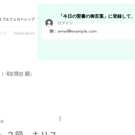
「今日の聖書の御言葉」に登録して
イブルフェローシップ
ログイン
ープ
Notifications
Members
章19節 AB）
1分
～２節 キリス