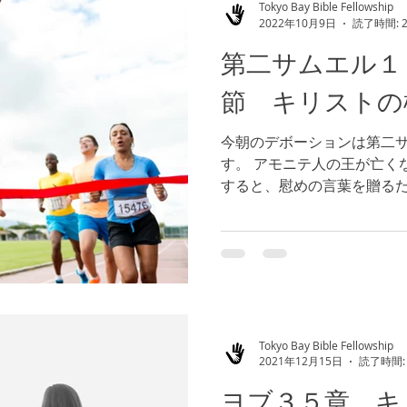
Tokyo Bay Bible Fellowship
2022年10月9日
読了時間: 
第二サムエル１
節 キリストの
今朝のデボーションは第二
す。 アモニテ人の王が亡く
すると、慰めの言葉を贈る
しかし、その動機を疑わし
はダビデの家来たちを送り
うな状況に直面しても、...
Tokyo Bay Bible Fellowship
2021年12月15日
読了時間:
ヨブ３５章 キ