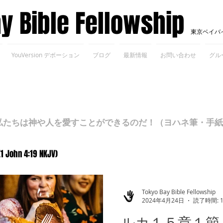
ay Bible Fellowship
東京ベイバ
YouVersion デボーション
ブログ
最新情報
お問い合わせ
グル
ちは神や人を愛すことができるのだ！（ヨハネ筆・手紙Ⅰ 4
(1 John 4:19 NKJV)
Tokyo Bay Bible Fellowship
2024年4月24日
読了時間: 
ルカ１５章１節