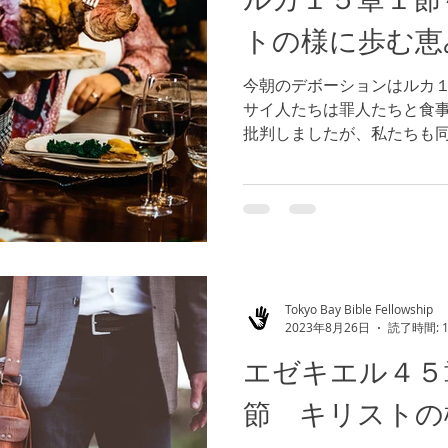
トの様に歩む恵
今朝のデボーションはルカ１
サイ人たちは罪人たちと食
批判しましたが、私たちも
を知らない人たちと交わる
して、キリストが現わされ
重要です。...
Tokyo Bay Bible Fellowship
2023年8月26日
読了時間: 
エゼキエル４５
節 キリストの