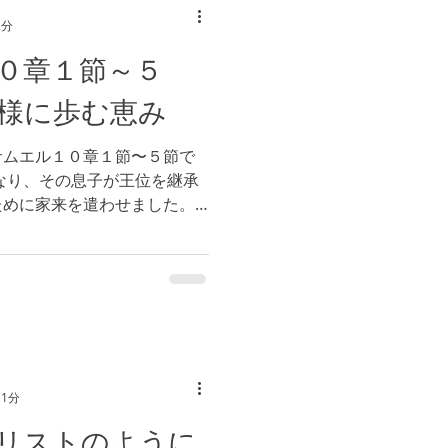
2分
０章１節～５
様に歩む恵み
サムエル１０章１節〜５節で
なり、その息子が王位を継承
ために家来を遣わせました。
く感じたアモニテの王子たち
戻しました。ダビデはこのよ
 1分
リストのように