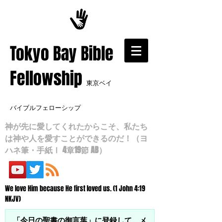
​Tokyo Bay Bible
Fellowship
東京ベイ
バイブルフェローシップ
神が先に愛してくれたからこそ、私たち
は神や人を愛すことができるのだ！（ヨ
ハネ筆・手紙Ⅰ 4章19節 AB）
We love Him because He first loved us. (1 John 4:19
NKJV)
「今日の聖書の御言葉」に登録して、メ