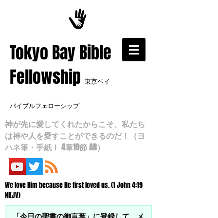
​Tokyo Bay Bible
Fellowship
東京ベイ
バイブルフェローシップ
神が先に愛してくれたからこそ、私たち
は神や人を愛すことができるのだ！（ヨ
ハネ筆・手紙Ⅰ 4章19節 AB）
We love Him because He first loved us. (1 John 4:19
NKJV)
「今日の聖書の御言葉」に登録して、メ