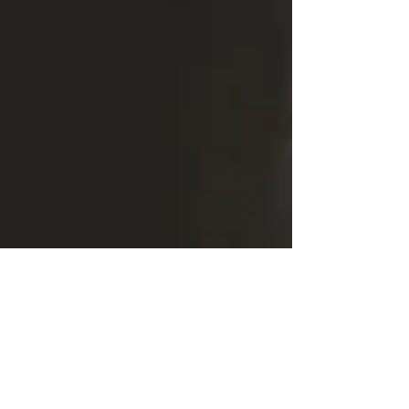
従い、指示した以上に行動に移すことを知っ
ている、と綴りました。...