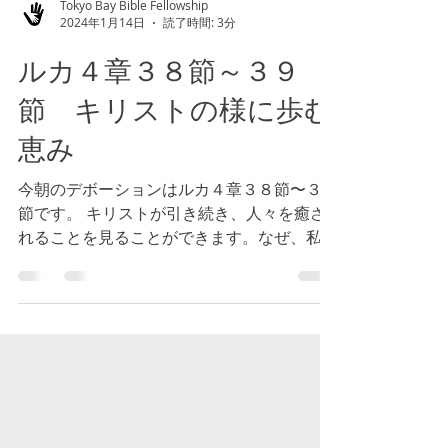
Tokyo Bay Bible Fellowship
2024年1月14日
読了時間: 3分
ルカ４章３８節～３９
節 キリストの様に歩む
恵み
今朝のデボーションはルカ４章３８節〜３９
節です。 キリストが引き続き、人々を癒さ
れることを見ることができます。なぜ、私た
ちには癒しが必要なのでしょうか。私たちが
心も体も癒されたとき、神様が私たちに与え
られた満ち溢れるほどに豊かな人生を歩み通
すことができるからです。（参照 ヨ...