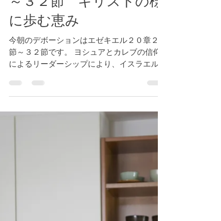
エゼキエル２０章２７節
～３２節 キリストの様
に歩む恵み
今朝のデボーションはエゼキエル２０章２７
節～３２節です。 ヨシュアとカレブの信仰
によるリーダーシップにより、イスラエルの
民は御約束の地に導き入れられましたが、そ
の後は偶像崇拝に陥り、バビロニアへ捕虜と
して連行されました。...