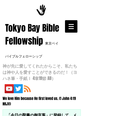
​Tokyo Bay Bible
Fellowship
東京ベイ
バイブルフェローシップ
神が先に愛してくれたからこそ、私たち
は神や人を愛すことができるのだ！（ヨ
ハネ筆・手紙Ⅰ 4章19節 AB）
We love Him because He first loved us. (1 John 4:19
NKJV)
「今日の聖書の御言葉」に登録して、メ