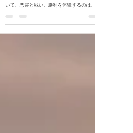
今朝のデボーションはルカ１０章１７節〜２
０節です。 キリストが与えられた権威を用
いて、悪霊と戦い、勝利を体験するのは、こ
の地上のことであり、永遠の視点から見れ
ば、非常に短い期間での出来事です。私たち
は、あらゆる判断をするとき、永遠の視点か
ら捉えることが大切です。私たちのこの...