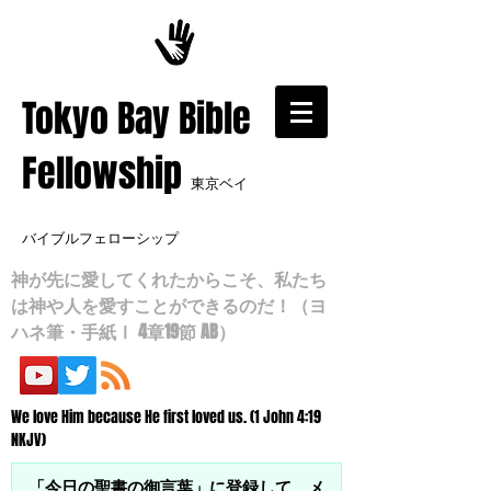
​Tokyo Bay Bible
Fellowship
東京ベイ
バイブルフェローシップ
神が先に愛してくれたからこそ、私たち
は神や人を愛すことができるのだ！（ヨ
ハネ筆・手紙Ⅰ 4章19節 AB）
We love Him because He first loved us. (1 John 4:19
NKJV)
「今日の聖書の御言葉」に登録して、メ