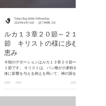
Tokyo Bay Bible Fellowship
2024年4月14日
読了時間: 2分
ルカ１３章２０節～２１
節 キリストの様に歩む
恵み
今朝のデボーションはルカ１３章２０節〜２
１節です。 キリストは、パン種が小麦粉全
体に影響を与える例えを用いて、神の国を御
説明されました。神の国は、隠されても、や
がて影響を与える御力があるのです。私たち
を通して、神の国が働かれ、影響力を与える