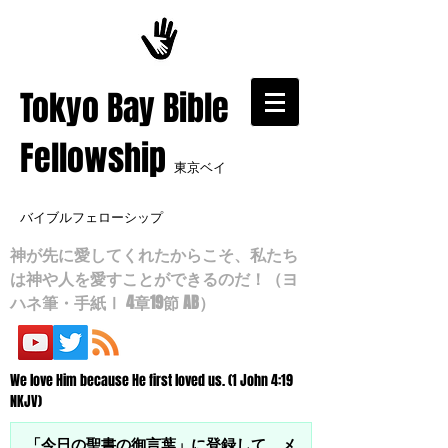
​Tokyo Bay Bible
Fellowship
東京ベイ
バイブルフェローシップ
神が先に愛してくれたからこそ、私たち
は神や人を愛すことができるのだ！（ヨ
ハネ筆・手紙Ⅰ 4章19節 AB）
We love Him because He first loved us. (1 John 4:19
NKJV)
「今日の聖書の御言葉」に登録して、メ