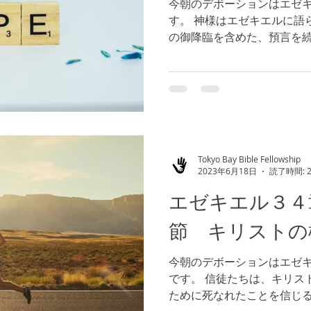
今朝のデボーションはエゼ
す。 神様はエゼキエルに語
の御降臨を含めた、預言を続
を向いているでしょうか。
しょうか。もしくは、私た
か。神様の御心は、私た...
Tokyo Bay Bible Fellowship
2023年6月18日
読了時間: 
エゼキエル３４
節 キリストの
今朝のデボーションはエゼ
です。 信徒たちは、キリス
ために死なれたことを信じ