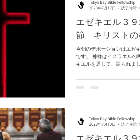
Tokyo Bay Bible Fellowship
2023年7月17日
読了時間: 
エゼキエル３９
節 キリストの
今朝のデボーションはエゼ
です。 神様はイスラエルの
キエルを通して、語られま
ロニアへと捕虜として導か
れた、とも語られました。...
Tokyo Bay Bible Fellowship
2023年7月13日
読了時間: 
エゼキエル３９