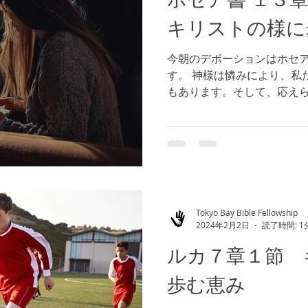
キリストの様に
今朝のデボーションはホセ
す。 神様は憐みにより、私
もあります。そして、応え
関しても、私たちの信仰生
ば、取り戻されます。...
Tokyo Bay Bible Fellowship
2024年2月2日
読了時間: 1
ルカ７章１節 
歩む恵み