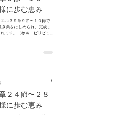
様に歩む恵み
キエル３９章９節〜１０節で
良き業をはじめられ、完成ま
されます。（参照 ピリピ１
ちの内側でどのような良き業
れているでしょうか。神様が
分
章２４節〜２８
様に歩む恵み