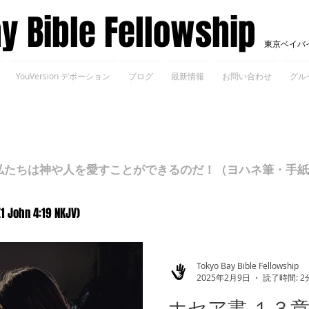
ay Bible Fellowship
東京ベイバ
YouVersion デボーション
ブログ
最新情報
お問い合わせ
グル
ちは神や人を愛すことができるのだ！（ヨハネ筆・手紙Ⅰ 4
(1 John 4:19 NKJV)
Tokyo Bay Bible Fellowship
2025年2月9日
読了時間: 2
ホセア書 １３