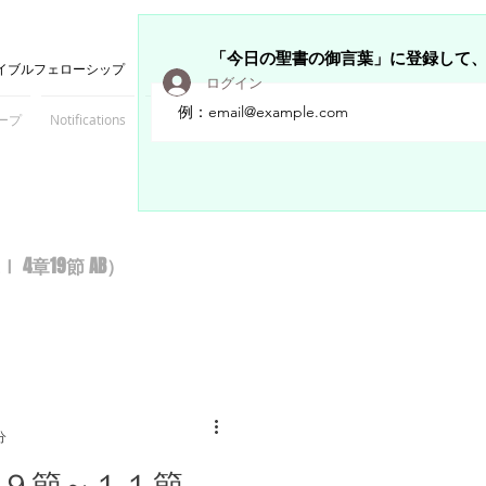
「今日の聖書の御言葉」に登録して
イブルフェローシップ
ログイン
ープ
Notifications
Members
章19節 AB）
分
章９節～１１節