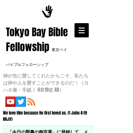
​Tokyo Bay Bible
Fellowship
東京ベイ
バイブルフェローシップ
神が先に愛してくれたからこそ、私たち
は神や人を愛すことができるのだ！（ヨ
ハネ筆・手紙Ⅰ 4章19節 AB）
We love Him because He first loved us. (1 John 4:19
NKJV)
「今日の聖書の御言葉」に登録して、メ