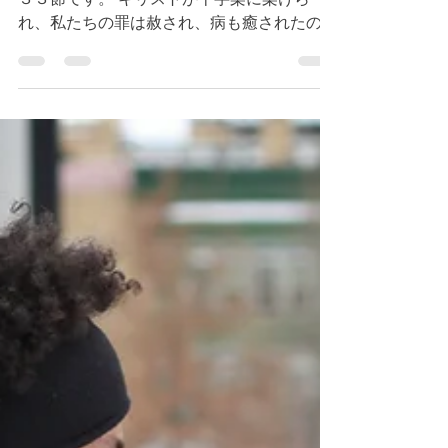
今朝のデボーションはレビ記１５章３１節〜
３３節です。 キリストが十字架に架けら
れ、私たちの罪は赦され、病も癒されたので
す。（参照 イザヤ５３章５）何という素晴
らしい御恵みでしょうか。では、私たちが神
の義であるという真実（参照 第二コリント
５章２１節）を体験することを妨げてい...