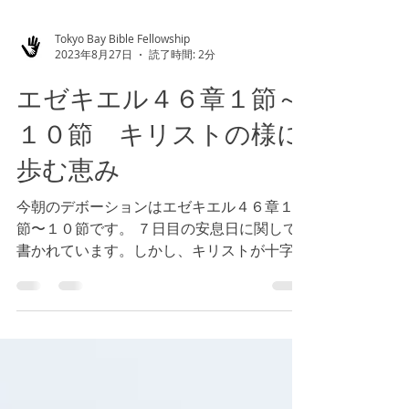
Tokyo Bay Bible Fellowship
2023年8月27日
読了時間: 2分
エゼキエル４６章１節～
１０節 キリストの様に
歩む恵み
今朝のデボーションはエゼキエル４６章１
節〜１０節です。 ７日目の安息日に関して
書かれています。しかし、キリストが十字架
に架けられた後の安息は、どのようなもので
しょうか。 神様が天地万物を創造されたと
き、６日間働き、７日目は休まれた、と書か
れています。働き続ける神様が７日目に...