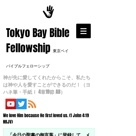
​Tokyo Bay Bible
Fellowship
東京ベイ
バイブルフェローシップ
神が先に愛してくれたからこそ、私たち
は神や人を愛すことができるのだ！（ヨ
ハネ筆・手紙Ⅰ 4章19節 AB）
We love Him because He first loved us. (1 John 4:19
NKJV)
「今日の聖書の御言葉」に登録して、メ