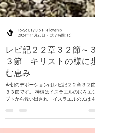
Tokyo Bay Bible Fellowship
2024年11月23日
読了時間: 1分
レビ記２２章３２節～３
３節 キリストの様に歩
む恵み
今朝のデボーションはレビ記２２章３２節〜
３３節です。 神様はイスラエルの民をエジ
プトから救い出され、イスラエルの民は４０
年間、荒野で信仰を試され、御約束の地での
勝利を信じた者たちだけが、御約束の地へと
入り、数々の戦いに信仰により勝利し続けま