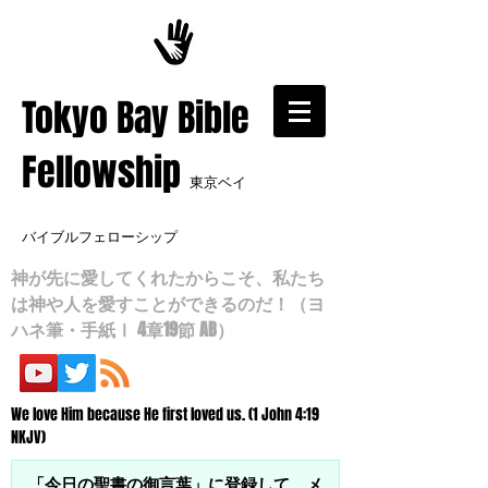
​Tokyo Bay Bible
Fellowship
東京ベイ
バイブルフェローシップ
神が先に愛してくれたからこそ、私たち
は神や人を愛すことができるのだ！（ヨ
ハネ筆・手紙Ⅰ 4章19節 AB）
We love Him because He first loved us. (1 John 4:19
NKJV)
「今日の聖書の御言葉」に登録して、メ