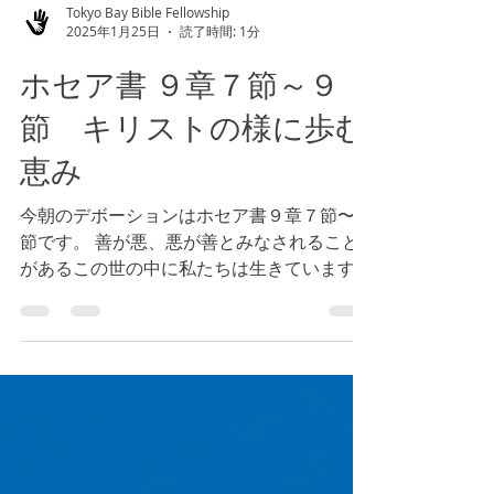
Tokyo Bay Bible Fellowship
2025年1月25日
読了時間: 1分
ホセア書 ９章７節～９
節 キリストの様に歩む
恵み
今朝のデボーションはホセア書９章７節〜９
節です。 善が悪、悪が善とみなされること
があるこの世の中に私たちは生きています。
私たちがキリストとつながる選択をすると
き、豊かに善の実を結びます。キリスト無く
しては、何もできないのです。（参照 ヨハ
ネ１５章５節）...