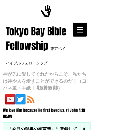
​Tokyo Bay Bible
Fellowship
東京ベイ
バイブルフェローシップ
神が先に愛してくれたからこそ、私たち
は神や人を愛すことができるのだ！（ヨ
ハネ筆・手紙Ⅰ 4章19節 AB）
We love Him because He first loved us. (1 John 4:19
NKJV)
「今日の聖書の御言葉」に登録して、メ