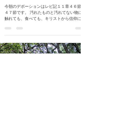
レビ記１１章４６節～４
７節 キリストの様に歩
む恵み
今朝のデボーションはレビ記１１章４６節〜
４７節です。 汚れたものと汚れてない物に
触れても、食べても、キリストから信仰によ
り神の義の賜物を受け取ることができます。
私たちは信仰により神の義なのです。しか
し、行動の伴わない信仰は死んだも同然であ
ることを聖書では教えています。（参照...