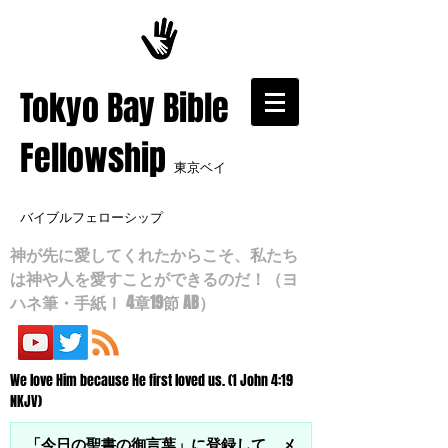
​Tokyo Bay Bible
Fellowship
東京ベイ
バイブルフェローシップ
神が先に愛してくれたからこそ、私たち
は神や人を愛すことができるのだ！（ヨ
ハネ筆・手紙Ⅰ 4章19節 AB）
We love Him because He first loved us. (1 John 4:19
NKJV)
「今日の聖書の御言葉」に登録して、メ