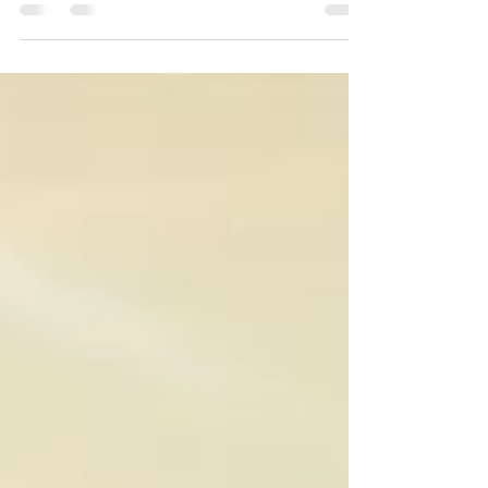
今朝のデボーションはエゼキエル４０章２８
節〜３１節です。 神様は私たちをある状況
へと導かれ、その直面する状況を通して、私
たちに語られることがあります。 私たちの
結婚生活、家庭生活、健康、経済、仕事、ミ
ニストリー他、様々な領域において、私たち
が直面している課題や挑戦は何でしょ...