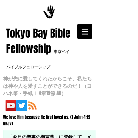
​Tokyo Bay Bible
Fellowship
東京ベイ
バイブルフェローシップ
神が先に愛してくれたからこそ、私たち
は神や人を愛すことができるのだ！（ヨ
ハネ筆・手紙Ⅰ 4章19節 AB）
We love Him because He first loved us. (1 John 4:19
NKJV)
「今日の聖書の御言葉」に登録して、メ