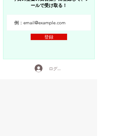
ールで受け取る！
登録
ログイン