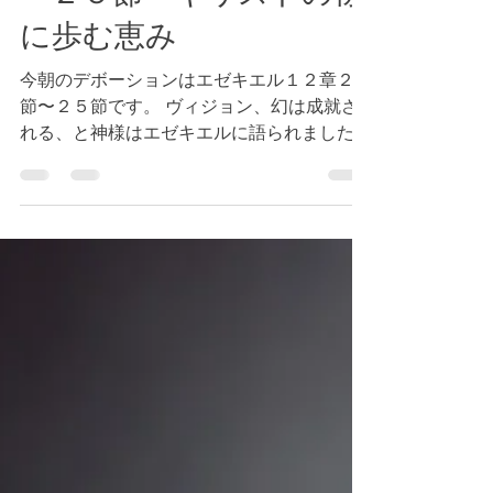
エゼキエル１２章２１節
～２５節 キリストの様
に歩む恵み
今朝のデボーションはエゼキエル１２章２１
節〜２５節です。 ヴィジョン、幻は成就さ
れる、と神様はエゼキエルに語られました。
更には、神様が語られた御言葉は必ず成就さ
れる、と語られました。 聖書では、神様に
倣いなさい（参照 エペソ５章１節）、と書
かれています。つまり、私たちが語る...