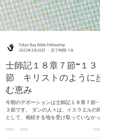
Tokyo Bay Bible Fellowship
2022年3月20日
読了時間: 1分
士師記１８章７節~１３
節 キリストのように歩
む恵み
今朝のデボーションは士師記１８章７節~１
３節です。 ダンの人々は、イスラエルの民
として、相続する地を受け取っていなかった