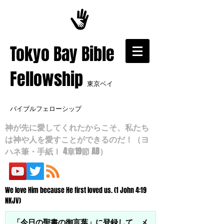
​Tokyo Bay Bible
Fellowship
東京ベイ
バイブルフェローシップ
神が先に愛してくれたからこそ、私たち
は神や人を愛すことができるのだ！（ヨ
ハネ筆・手紙Ⅰ 4章19節 AB）
We love Him because He first loved us. (1 John 4:19
NKJV)
「今日の聖書の御言葉」に登録して、メ