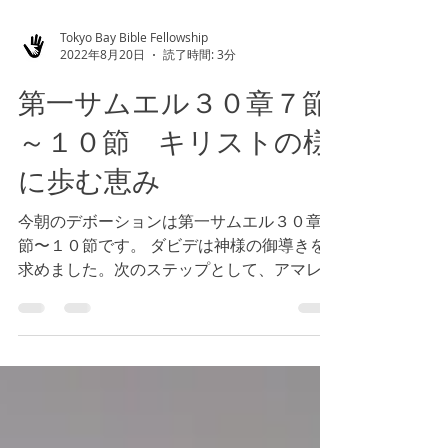
Tokyo Bay Bible Fellowship
2022年8月20日
読了時間: 3分
第一サムエル３０章７節
～１０節 キリストの様
に歩む恵み
今朝のデボーションは第一サムエル３０章７
節〜１０節です。 ダビデは神様の御導きを
求めました。次のステップとして、アマレク
びとと戦うべきかを神様に尋ね、アマレクび
とに勝利し、捕虜たちを救い出すと答えられ
ました。 神様は私たちに何をするように今
日、語られていますでしょうか。私た...