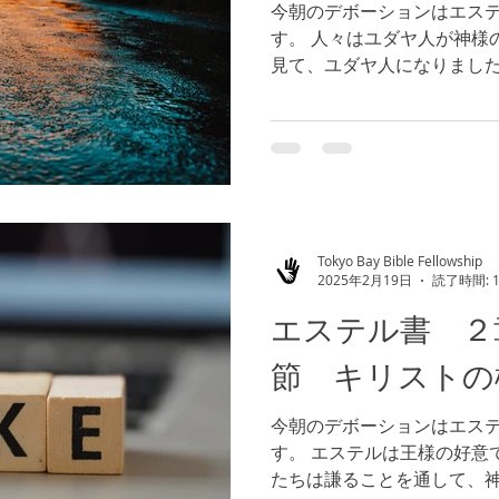
今朝のデボーションはエス
す。 人々はユダヤ人が神様
見て、ユダヤ人になりまし
なのは、私たちがクリスチ
トが私たちを通して働かれてい
Tokyo Bay Bible Fellowship
2025年2月19日
読了時間: 
エステル書 ２
節 キリストの
今朝のデボーションはエス
す。 エステルは王様の好意
たちは謙ることを通して、