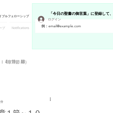
「今日の聖書の御言葉」に登録して
イブルフェローシップ
ログイン
ープ
Notifications
Members
章19節 AB）
1分
章１節～１０