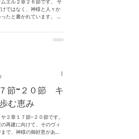
ムエル２章２６節です。 サ
だけではなく、神様と人々か
ったと書かれています。 神
らの好意が増し加えられるた
いのでしょうか。今朝の箇所
分
７節~２０節 キ
歩む恵み
ヤ２章１７節~２０節です。
壁の再建に向けて、そのヴィ
時まで、神様の御好意があ