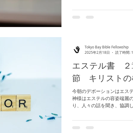
できます。人間は神様に似
私たちが人間から好意を受
照 ヤコブ４章６節）...
Tokyo Bay Bible Fellowship
2025年2月18日
読了時間: 
エステル書 ２
節 キリストの
今朝のデボーションはエス
神様はエステルの容姿端麗
り、人々の話を聞き、協調
した人格を用いられ、エス
受けていました。 私たちが
の人々の好意です。私...