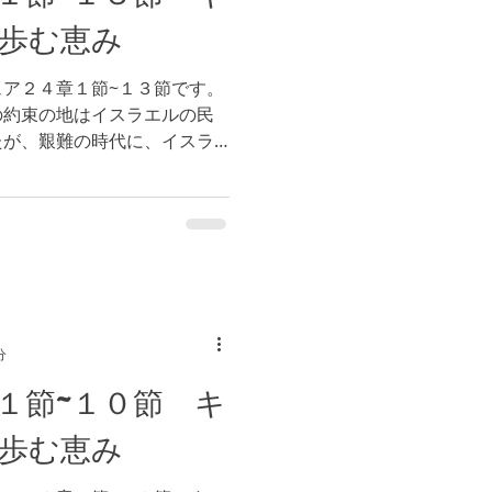
歩む恵み
ア２４章１節~１３節です。
の約束の地はイスラエルの民
たが、艱難の時代に、イスラ
エジプトに下り、自らの力で
たが、そこでイスラエルの民
分
１節~１０節 キ
歩む恵み