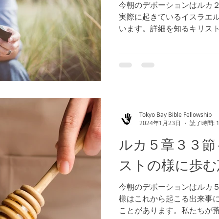
今朝のデボーションはルカ
実際に起きているイスラエ
います。詳細を知るキリス
臨在されています。（参照
り、神様は私たちにも来る
す。...
Tokyo Bay Bible Fellowship
2024年1月23日
読了時間: 
ルカ５章３３節
ストの様に歩む
今朝のデボーションはルカ５
様はこれから起こる出来事
ことがあります。私たちが