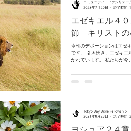
コミュニティ ファシリテー
2023年7月20日
読了時間: 
エゼキエル４０
節 キリストの
今朝のデボーションはエゼ
です。 引き続き、エゼキエ
かれています。 私たちが今
どのような状況でしょうか
地の方が、遥かに多くの戦いが
Tokyo Bay Bible Fellowship
2021年8月28日
読了時間: 
ヨシュア２４章