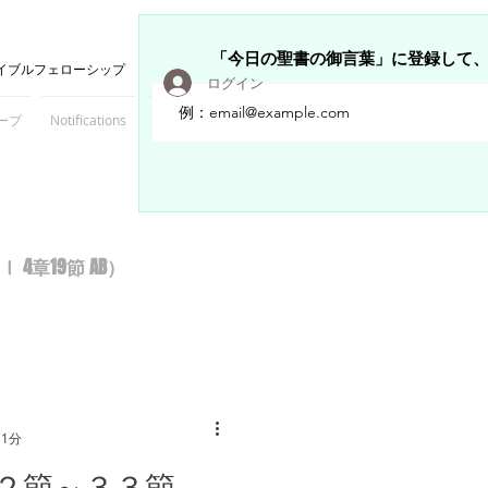
「今日の聖書の御言葉」に登録して
イブルフェローシップ
ログイン
ープ
Notifications
Members
章19節 AB）
 1分
３２節～３３節