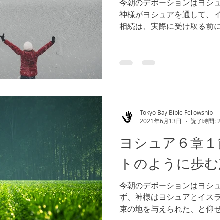
今朝のデボーションはヨシュ
神様がヨシュアを通して、
相続は、実際に受け取る前
す。イスラエルの民が、信
の地に、実際に足を踏み入
相続として受け取ること...
Tokyo Bay Bible Fellowship
2021年6月13日
読了時間: 
ヨシュア６章１
トのように歩む
今朝のデボーションはヨシュ
ず、神様はヨシュアとイス
束の地を与えられた、と仰