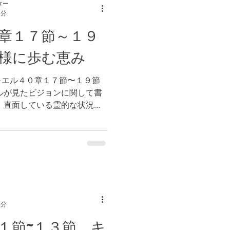
ター
1分
章１７節～１９
様に歩む恵み
キエル４０章１７節〜１９節
ルが見たビジョンに関して書
、直面している霊的な状況は
。荒野の地よりも、御約束の
ありました。...
2分
１節~１３節 キ