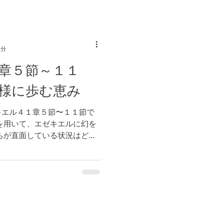
2分
章５節～１１
様に歩む恵み
キエル４１章５節〜１１節で
を用いて、エゼキエルに幻を
ちが直面している状況はどの
スラエルの民に例えるなら
置かれているでしょうか。...