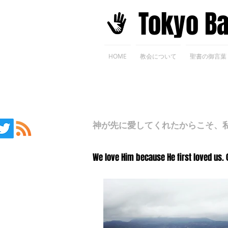
​Tokyo B
HOME
教会について
聖書の御言葉
神が先に愛してくれたからこそ、私た
We love Him because He first loved us. 