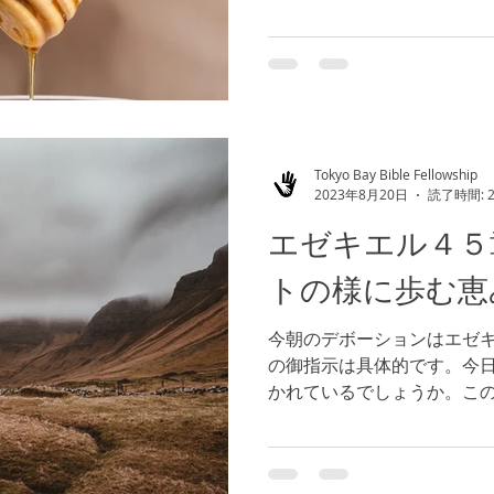
御約束の地に導き入れられ
今日も御声を通して、神様
しょう。...
Tokyo Bay Bible Fellowship
2023年8月20日
読了時間: 
エゼキエル４５
トの様に歩む恵
今朝のデボーションはエゼキ
の御指示は具体的です。今
かれているでしょうか。こ
エルの民は神様に心を背け
に踏み入れようとしているこ