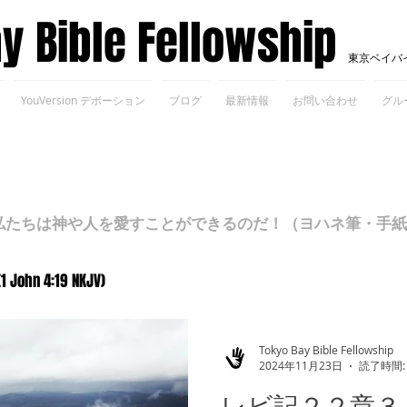
ay Bible Fellowship
東京ベイバ
YouVersion デボーション
ブログ
最新情報
お問い合わせ
グル
ちは神や人を愛すことができるのだ！（ヨハネ筆・手紙Ⅰ 4
(1 John 4:19 NKJV)
Tokyo Bay Bible Fellowship
2024年11月23日
読了時間:
レビ記２２章