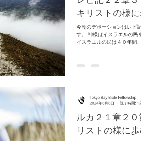
キリストの様に
今朝のデボーションはレビ
す。 神様はイスラエルの民
イスラエルの民は４０年間
束の地での勝利を信じた者
入り、数々の戦いに信仰に
は、私たちクリスチャンの...
Tokyo Bay Bible Fellowship
2024年6月6日
読了時間: 1
ルカ２１章２０
リストの様に歩