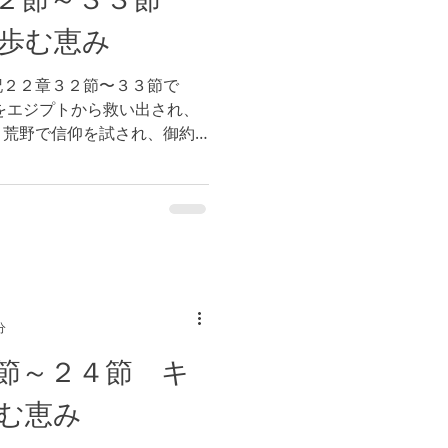
歩む恵み
記２２章３２節〜３３節で
をエジプトから救い出され、
、荒野で信仰を試され、御約
たちだけが、御約束の地へと
より勝利し続けました。これ
分
節～２４節 キ
む恵み