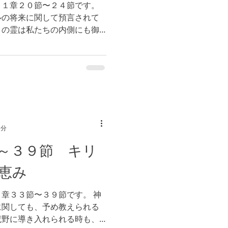
２１章２０節〜２４節です。
ルの将来に関して預言されて
トの霊は私たちの内側にも御
 ガラテヤ２章２０節）つま
将来に関して御語り下さいま
1分
～３９節 キリ
恵み
章３３節〜３９節です。 神
に関しても、予め教えられる
荒野に導き入れられる時も、