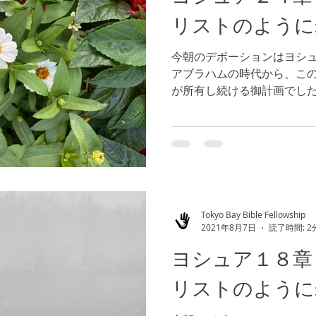
リストのように
今朝のデボーションはヨシュ
アブラハムの時代から、こ
が所有し続ける御計画でし
エルの民が不信仰に陥り、
何とかしようと頑張りまし
を助けたのが、イスラ...
Tokyo Bay Bible Fellowship
2021年8月7日
読了時間: 2
ヨシュア１８章
リストのように