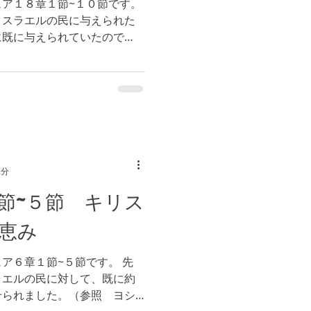
ア１８章１節~１０節です。
イスラエルの民に与えられた
に既に与えられていたので
仰により与えられていた相続
れて、敵を追い払い、実際に
2分
節~５節 キリス
恵み
ア６章１節~５節です。 先
ラエルの民に対して、既に約
せられました。（参照 ヨシ