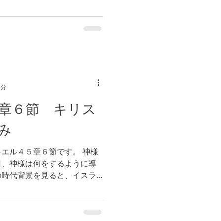
る時も、教えて下さいます。
の御計画を教えていただきま
2分
章６節 キリス
み
エル４５章６節です。 神様
日、神様は何をするように導
の時代背景を見ると、イスラ
、荒野から出て、祝福への道
とも知ることができます。...