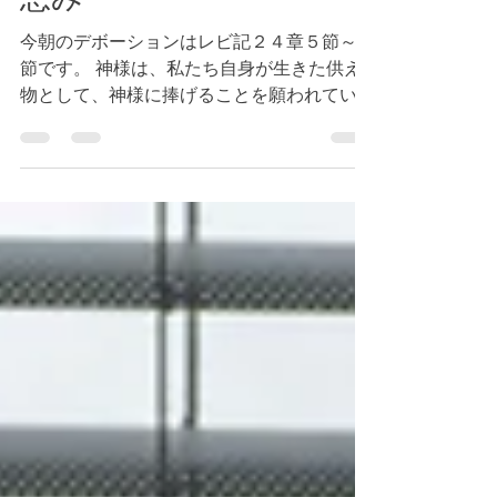
今朝のデボーションはレビ記２４章５節～９
節です。 神様は、私たち自身が生きた供え
物として、神様に捧げることを願われていま
す。そのためにも、心を一新し、考え方を神
様の御心に合わせ、神様の完全な、良き御計
画を知ることが大切です。（参照 ローマ１
２章１節～２節）...