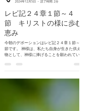
Tokyo Bay Bible Fellowship
2024年12月5日
読了時間: 2分
レビ記２４章１節～４
節 キリストの様に歩む
恵み
今朝のデボーションはレビ記２４章１節～４
節です。 神様は、私たち自身が生きた供え
物として、神様に捧げることを願われていま
す。そのためにも、心を一新し、考え方を神
様の御心に合わせ、神様の完全な、良き御計
画を知ることが大切です。（参照 ローマ１
２章１節～２節）...