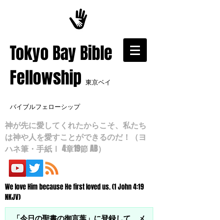
​Tokyo Bay Bible
Fellowship
東京ベイ
バイブルフェローシップ
神が先に愛してくれたからこそ、私たち
は神や人を愛すことができるのだ！（ヨ
ハネ筆・手紙Ⅰ 4章19節 AB）
We love Him because He first loved us. (1 John 4:19
NKJV)
「今日の聖書の御言葉」に登録して、メ