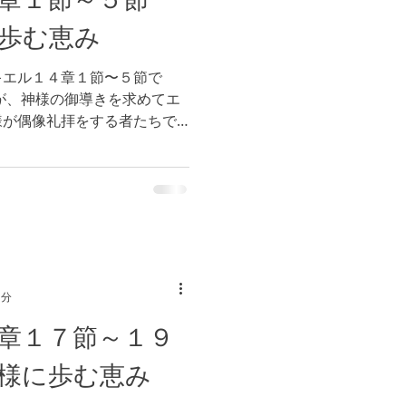
歩む恵み
キエル１４章１節〜５節で
が、神様の御導きを求めてエ
様が偶像礼拝をする者たちで
。この長老たちの動機や目的
..
1分
章１７節～１９
様に歩む恵み