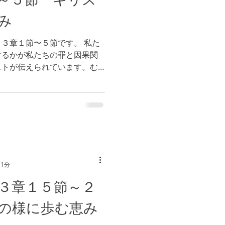
み
３章１節〜５節です。 私た
するかが私たちの罪と因果関
ストが伝えられています。む
え方を変えて、良い実を結び
る、と語られています。...
 1分
３章１５節～２
の様に歩む恵み