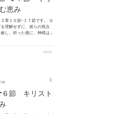
む恵み
２章１０節~１７節です。 ヨ
質を理解せずに、彼らの視点
を赦し、祈った後に、神様は
族、資産を与えられました。
ヨブのもとに集まりました。
 1分
~６節 キリスト
み