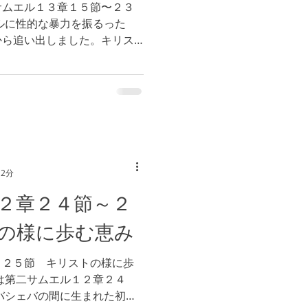
サムエル１３章１５節〜２３
ルに性的な暴力を振るった
から追い出しました。キリス
信仰の者たちを家から追い出
２５節）...
 2分
２章２４節～２
の様に歩む恵み
～２５節 キリストの様に歩
は第二サムエル１２章２４
バシェバの間に生まれた初め