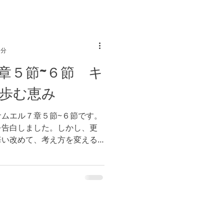
1分
章５節~６節 キ
歩む恵み
ムエル７章５節~６節です。
を告白しました。しかし、更
悔い改めて、考え方を変える
、私たちは神様の良き、完全
るのです。（参照 ローマ１