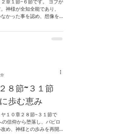
２章１節~６節です。 ヨブが
す。神様が全知全能であり、
いなかった事を認め、想像を
を知らなかったと認めまし
ように考え方を変えた、とも
1分
２８節~３１節
に歩む恵み
ヤ１０章２８節~３１節で
への信仰から堕落し、バビロ
い改め、神様との歩みを再開