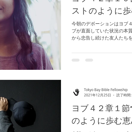
ストのように歩
今朝のデボーションはヨブ４
ブが直面していた状況の本
から忠告し続けた友人たち
ヨブに以前の２倍以上の家
更には家族、知人の多くが
神様は、この後のヨブ...
Tokyo Bay Bible Fellowship
2021年12月25日
読了時間:
ヨブ４２章１節
のように歩む恵