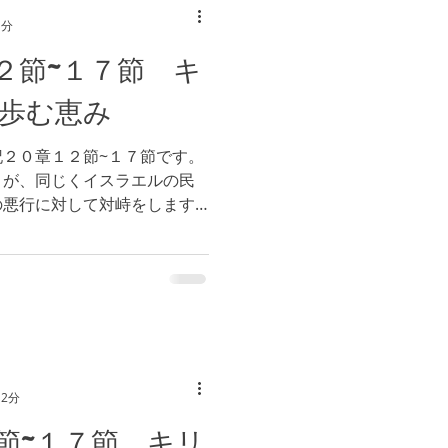
1分
２節~１７節 キ
歩む恵み
２０章１２節~１７節です。
々が、同じくイスラエルの民
の悪行に対して対峙をします
イスラエルの民同士での戦い
 2分
節~１７節 キリ