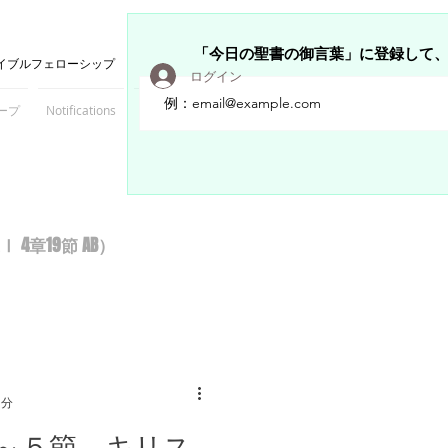
「今日の聖書の御言葉」に登録して
イブルフェローシップ
ログイン
ープ
Notifications
Members
章19節 AB）
1分
～５節 キリス