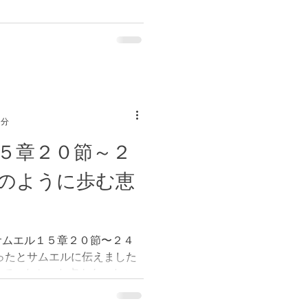
したが、その次に生まれたソ
ると名付けられました。何が
1分
５章２０節～２
のように歩む恵
サムエル１５章２０節〜２４
ったとサムエルに伝えました
っていなかった点もあったこ
。理由は、人々を恐れ、喜ば
従ったからであると伝えまし