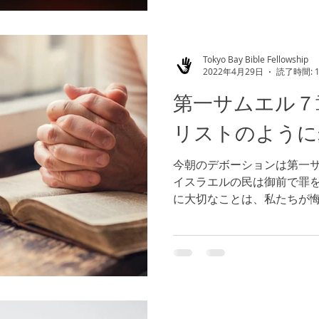
た。...
Tokyo Bay Bible Fellowship
2022年4月29日
読了時間: 
第一サムエル７
リストのように
今朝のデボーションは第一サ
イスラエルの民は御前で罪
に大切なことは、私たちが
ことです。このようにして
な御計画を知ることができ
２章１節~２節）...