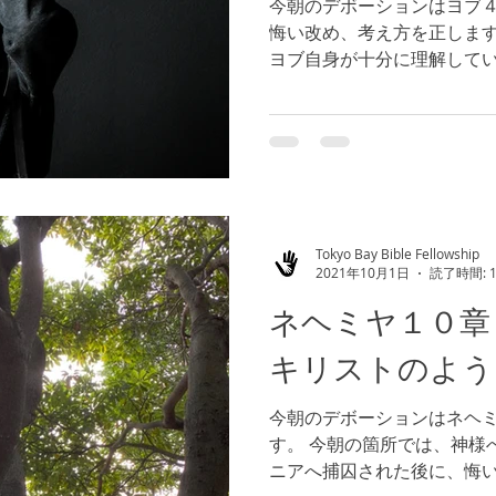
今朝のデボーションはヨブ４
悔い改め、考え方を正しま
ヨブ自身が十分に理解して
超える程に素晴らしい神様
た。霊的な目で神様を見る
語りました。...
Tokyo Bay Bible Fellowship
2021年10月1日
読了時間: 
ネヘミヤ１０章
キリストのよう
今朝のデボーションはネヘミ
す。 今朝の箇所では、神様
ニアへ捕囚された後に、悔