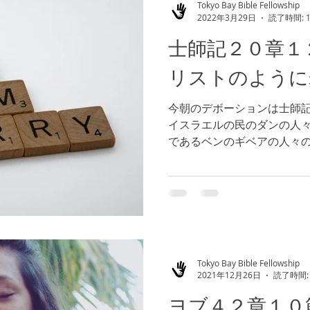
Tokyo Bay Bible Fellowship
2022年3月29日
読了時間: 
士師記２０章１
リストのように
今朝のデボーションは士師記
イスラエルの民のダンの人
であるベンのギベアの人々
が、悔い改めることなく、
にまで発展します。...
Tokyo Bay Bible Fellowship
2021年12月26日
読了時間:
ヨブ４２章１０