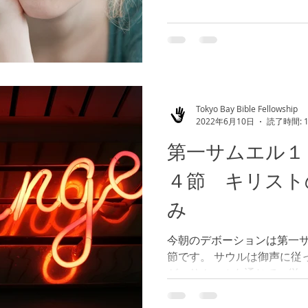
ての子供は神様に呪われま
ロモンは、主に愛されてい
起きていたのでしょうか...
Tokyo Bay Bible Fellowship
2022年6月10日
読了時間: 
第一サムエル１
４節 キリスト
み
今朝のデボーションは第一
節です。 サウルは御声に従
が、サムエルを通じて、従
とに気付き、告白しました
せようとして、人々の声に