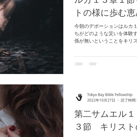
トの様に歩む恵
今朝のデボーションはルカ１
ちがどのような災いを体験
係が無いということをキリ
しろ、私たちの焦点は、考
続けることにあてるべきであ
Tokyo Bay Bible Fellowship
2022年10月27日
読了時間:
第二サムエル１
３節 キリスト