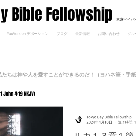
ay Bible Fellowship
東京ベイバ
YouVersion デボーション
ブログ
最新情報
お問い合わせ
グル
ちは神や人を愛すことができるのだ！（ヨハネ筆・手紙Ⅰ 4
(1 John 4:19 NKJV)
Tokyo Bay Bible Fellowship
2024年4月10日
読了時間: 
ルカ１３章１節