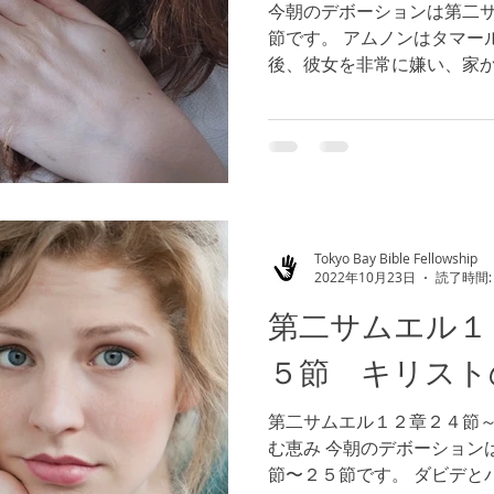
今朝のデボーションは第二
節です。 アムノンはタマー
後、彼女を非常に嫌い、家
トは奇跡を行うために、不
しました。（参照 マタイ９章
Tokyo Bay Bible Fellowship
2022年10月23日
読了時間:
第二サムエル１
５節 キリスト
第二サムエル１２章２４節
む恵み 今朝のデボーション
節〜２５節です。 ダビデと