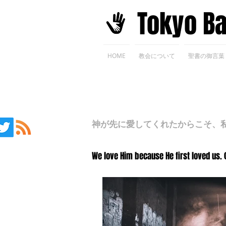
​Tokyo B
HOME
教会について
聖書の御言葉
神が先に愛してくれたからこそ、私た
We love Him because He first loved us. 