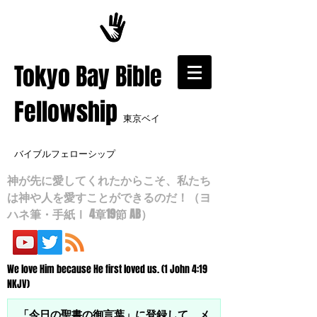
​Tokyo Bay Bible
Fellowship
東京ベイ
バイブルフェローシップ
神が先に愛してくれたからこそ、私たち
は神や人を愛すことができるのだ！（ヨ
ハネ筆・手紙Ⅰ 4章19節 AB）
We love Him because He first loved us. (1 John 4:19
NKJV)
「今日の聖書の御言葉」に登録して、メ