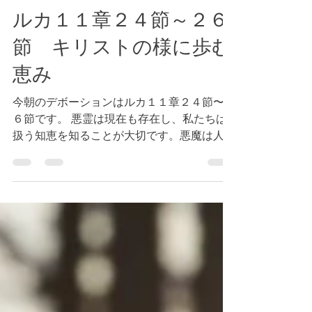
Tokyo Bay Bible Fellowship
2024年3月20日
読了時間: 1分
ルカ１１章２４節～２６
節 キリストの様に歩む
恵み
今朝のデボーションはルカ１１章２４節〜２
６節です。 悪霊は現在も存在し、私たちは
扱う知恵を知ることが大切です。悪魔は人々
を通して働くことがありますが、私たちは
人々と戦っているのではなく、悪霊と戦って
いるのです。（参照 エペソ６章１２節）...