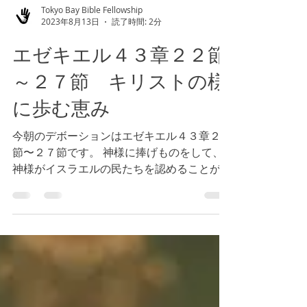
Tokyo Bay Bible Fellowship
2023年8月13日
読了時間: 2分
エゼキエル４３章２２節
～２７節 キリストの様
に歩む恵み
今朝のデボーションはエゼキエル４３章２２
節〜２７節です。 神様に捧げものをして、
神様がイスラエルの民たちを認めることが書
かれています。キリストは２０００年前に十
字架に架けられ、私たちは神様の義の賜物を
信仰により受け取ることができるようになり
ました。（参照 第二コリント５章２...