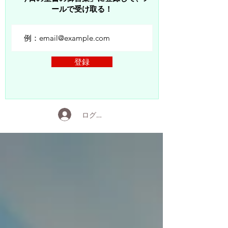
ールで受け取る！
登録
ログイン