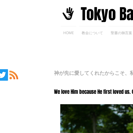
​Tokyo B
HOME
教会について
聖書の御言葉
神が先に愛してくれたからこそ、私た
We love Him because He first loved us. 