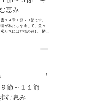
む恵み
ア書１４章１節～３節です。
同情が私たちを通して、益々
。私たちには神様の赦し、憐
ます。 神様の豊かな祝福が
分
章９節～１１節
歩む恵み