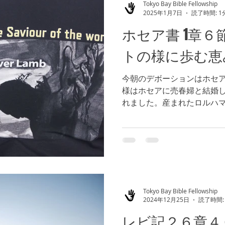
Tokyo Bay Bible Fellowship
2025年1月7日
読了時間: 1
ホセア書 1章
トの様に歩む恵
今朝のデボーションはホセア
様はホセアに売春婦と結婚
れました。産まれたロルハ
を象徴していました。イス
はなく、裁きと回復が必要
自らを犠牲にして、罪と...
Tokyo Bay Bible Fellowship
2024年12月25日
読了時間:
レビ記２６章