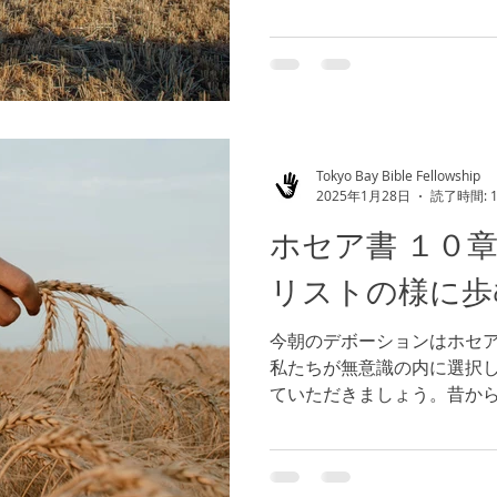
璧に喜ばれるものではなく
に満ち溢れているのです。
は、御恵みはより一層満...
Tokyo Bay Bible Fellowship
2025年1月28日
読了時間: 
ホセア書 １０
リストの様に歩
今朝のデボーションはホセ
私たちが無意識の内に選択
ていただきましょう。昔か
判的になり、憐みが欠ける
えられます。この状況を神
くなります。（参照 イ...