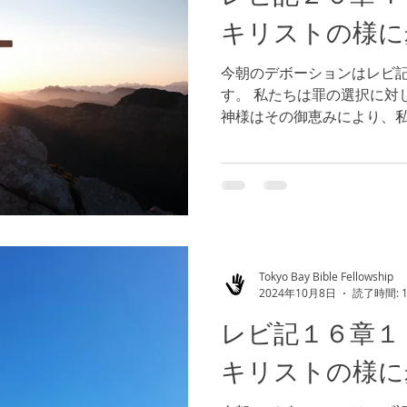
キリストの様に
今朝のデボーションはレビ
す。 私たちは罪の選択に対
神様はその御恵みにより、
通して、働かれます。何と
うか。私たちが完璧に物事
ちはキリストの様であり、...
Tokyo Bay Bible Fellowship
2024年10月8日
読了時間: 
レビ記１６章
キリストの様に