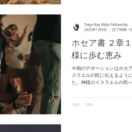
Tokyo Bay Bible Fellowship
2025年1月9日
読了時間: 1
ホセア書 ２章
様に歩む恵み
今朝のデボーションはホセア
スラエルの民に伝えるよう
た。神様のイスラエルの民
す。 神様は私たちを憐れま
人々に憐みの心をもって接
照 ルカ６章３６節）...