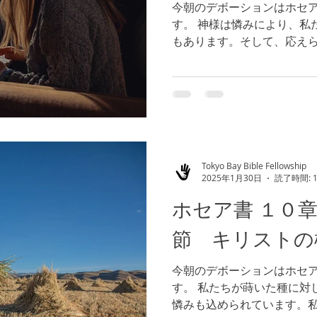
今朝のデボーションはホセ
す。 神様は憐みにより、私
もあります。そして、応え
関しても、私たちの信仰生
ば、取り戻されます。...
Tokyo Bay Bible Fellowship
2025年1月30日
読了時間: 
ホセア書 １０
節 キリストの
今朝のデボーションはホセ
す。 私たちが蒔いた種に対
憐みも込められています。