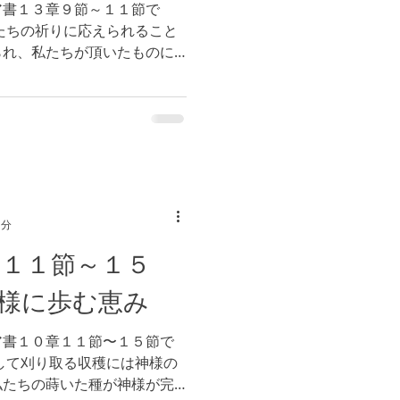
ア書１３章９節～１１節で
たちの祈りに応えられること
られ、私たちが頂いたものに
活に悪影響を及ぼすのであれ
1分
章１１節～１５
様に歩む恵み
ア書１０章１１節〜１５節で
して刈り取る収穫には神様の
私たちの蒔いた種が神様が完