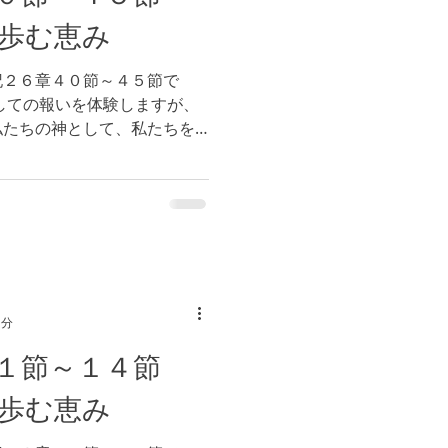
歩む恵み
記２６章４０節～４５節で
しての報いを体験しますが、
私たちの神として、私たちを
いう素晴らしい御恵みでしょ
の選択ができなくても、私た
1分
１１節～１４節
歩む恵み