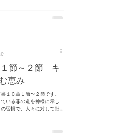
ても、刈り取る収穫は御恵み
罪が増し加えられたところに
1分
章１節～２節 キ
む恵み
ア書１０章１節〜２節です。
している罪の道を神様に示し
らの習慣で、人々に対して批
と平安を失い、怒りが増し加
様は喜ばれず、御声も聞けな