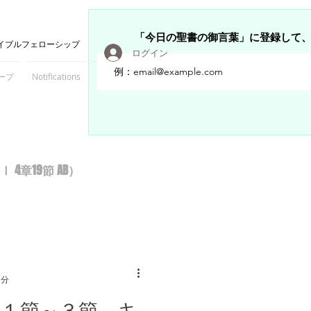
「今日の聖書の御言葉」に登録して
イブルフェローシップ
ログイン
ープ
Notifications
Members
章19節 AB）
1分
章１節～３節 キ