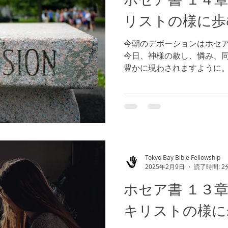
リストの様に歩
今朝のデボーションはホセ
今日、神様の赦し、憐み、
豊かに現わされますように
み、同情が既に与えられてい
ありますように！
Tokyo Bay Bible Fellowship
2025年2月9日
読了時間: 2
ホセア書 １３
キリストの様に