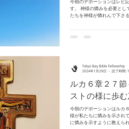
今朝のデボーションはレビ
す。 神様の憐みを必要とし
たちを神様が憐れんで下さ
ちを通して、周囲の人々へ
（参照 ルカ６章３６節） 
ように！
Tokyo Bay Bible Fellowship
2024年1月29日
読了時間: 
ルカ６章２７節
ストの様に歩む
今朝のデボーションはルカ６
様が私たちに憐みを示され
に憐みを示すように教えら