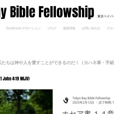
ay Bible Fellowship
東京ベイバ
YouVersion デボーション
ブログ
最新情報
お問い合わせ
グル
ちは神や人を愛すことができるのだ！（ヨハネ筆・手紙Ⅰ 4
(1 John 4:19 NKJV)
Tokyo Bay Bible Fellowship
2025年2月12日
読了時間: 
ホセア書 １４