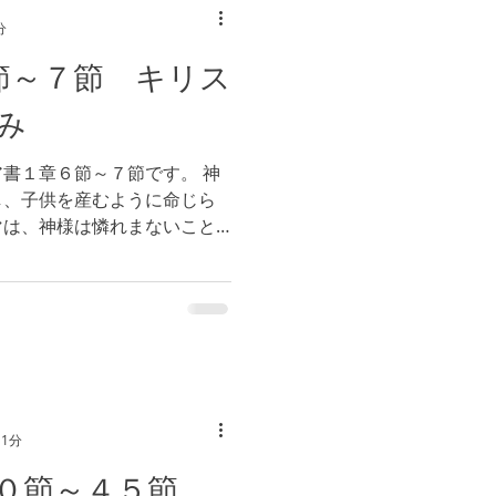
分
６節～７節 キリス
み
書１章６節～７節です。 神
し、子供を産むように命じら
マは、神様は憐れまないこと
ラエルの罪の報いとして憐み
であったのです。ホセアは、
 1分
４０節～４５節