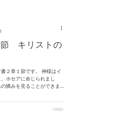
分
１節 キリストの
書２章１節です。 神様はイ
に、ホセアに命じられまし
への憐みを見ることができま
れますから、私たちも周囲の
することが大切です。（参