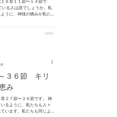
記１６章１１節〜１４節で
ている人は誰でしょうか。私
るように、神様の憐みが私た
とあらわされますように。
神様の豊かな祝福があります
1分
～３６節 キリ
恵み
章２７節〜３６節です。 神
ているように、私たちも人々
れています。私たちも同じよ