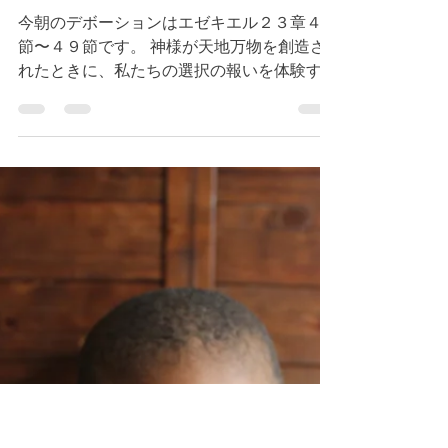
エゼキエル２３章４３
節〜４９節 キリストの
様に歩む恵み
今朝のデボーションはエゼキエル２３章４３
節〜４９節です。 神様が天地万物を創造さ
れたときに、私たちの選択の報いを体験する
ように創造されました。 信仰者には、御霊
の実が与えられています。（参照 ガラテヤ
５章２２節）つまり、私たちの信仰生活は、
平和の中で歩まれているということで...