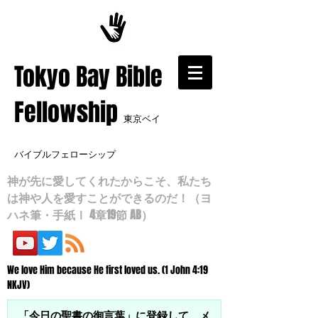
​Tokyo Bay Bible
Fellowship
東京ベイ
バイブルフェローシップ
神が先に愛してくれたからこそ、私たち
は神や人を愛すことができるのだ！（ヨ
ハネ筆・手紙Ⅰ 4章19節 AB）
We love Him because He first loved us. (1 John 4:19
NKJV)
「今日の聖書の御言葉」に登録して、メ