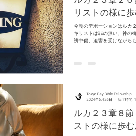
リストの様に歩
今朝のデボーションはルカ
キリストは罪の無い、神の
謗中傷、迫害を受けながら
但し、自分を責めることな
箇所では、イスラエルの民に
Tokyo Bay Bible Fellowship
2024年6月26日
読了時間: 
ルカ２３章８節
ストの様に歩む