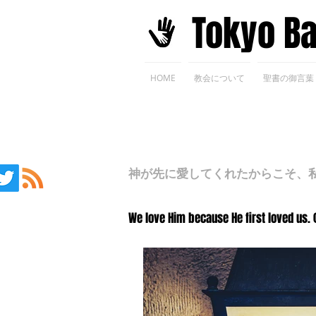
​Tokyo B
HOME
教会について
聖書の御言葉
神が先に愛してくれたからこそ、私た
We love Him because He first loved us. 