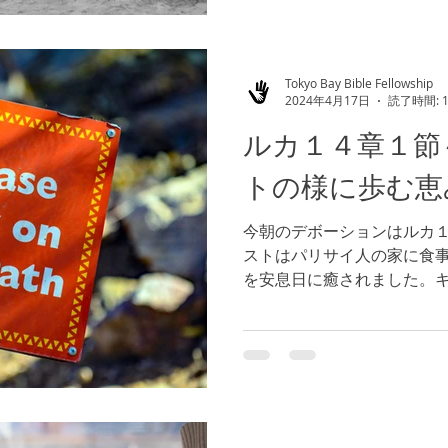
Tokyo Bay Bible Fellowship
2024年4月17日
読了時間: 
ルカ１４章１節
トの様に歩む恵
今朝のデボーションはルカ１
ストはパリサイ人の家に食
を安息日に癒されました。
ことに関して指摘し、批判
福音を伝えるために、真実
っている人たちに対峙す...