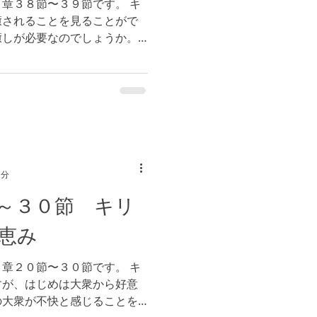
章３８節〜３９節です。 キ
癒されることを見ることがで
癒しが必要なのでしょうか。
とき、神様が私たちに与えら
な人生を歩み通すことができ
1分
～３０節 キリ
恵み
章２０節〜３０節です。 キ
すが、はじめは大衆から好意
の大衆が不快と感じることを