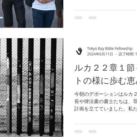
て下さる夢やビジョンには
私たちの夢やヴィジョンに
か。この批判を避けること...
Tokyo Bay Bible Fellowship
2024年6月11日
読了時間: 
ルカ２２章１節
トの様に歩む恵
今朝のデボーションはルカ２
長や律法書の書士たちは、
計画を立てていました。私
されたり、迫害されたとき
ていることはないでしょうか。