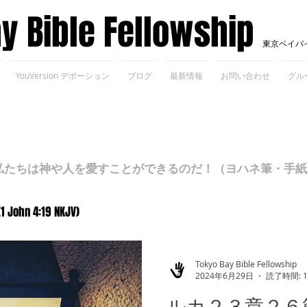
ay Bible Fellowship
東京ベイバ
YouVersion デボーション
ブログ
最新情報
お問い合わせ
グル
ちは神や人を愛すことができるのだ！（ヨハネ筆・手紙Ⅰ 4
(1 John 4:19 NKJV)
Tokyo Bay Bible Fellowship
2024年6月29日
読了時間: 
ルカ２３章２６