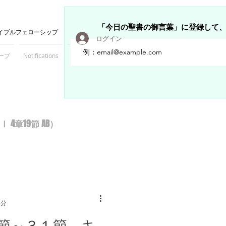
「今日の聖書の御言葉」に登録して
イブルフェローシップ
ログイン
ープ
Notifications
Members
章19節 AB）
1分
節～３１節 キ