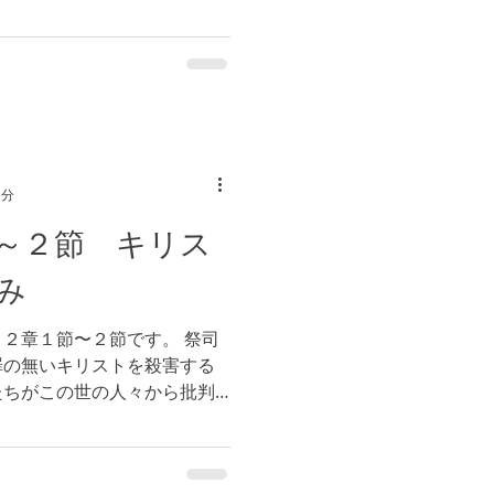
、敵が付き物であるのです。
対する批判はあるでしょう
1分
～２節 キリス
み
２章１節〜２節です。 祭司
罪の無いキリストを殺害する
たちがこの世の人々から批判
、無意識のうちに自分を責め
...