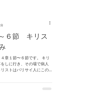
1分
～６節 キリス
み
４章１節〜６節です。 キリ
事をしに行き、その場で病人
キリストはパリサイ人にこの
されることを御存知の上で、
を伝えるために、本質を見失