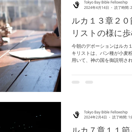
Tokyo Bay Bible Fellowship
2024年4月14日
読了時間: 
ルカ１３章２０
リストの様に歩
今朝のデボーションはルカ
キリストは、パン種が小麦
用いて、神の国を御説明さ
ても、やがて影響を与える
通して、神の国が働かれ、
のは何でしょうか。...
Tokyo Bay Bible Fellowship
2024年2月4日
読了時間: 1
ルカ７章１１節