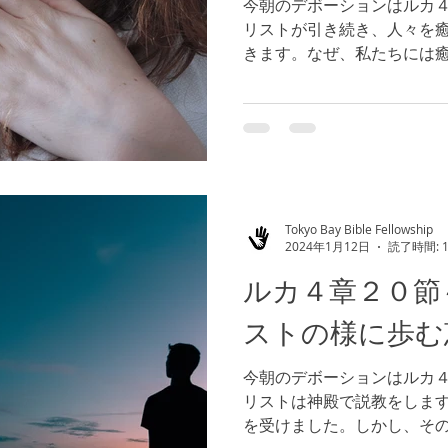
今朝のデボーションはルカ４
リストが引き続き、人々を
きます。なぜ、私たちには
私たちが心も体も癒された
れた満ち溢れるほどに豊か
るからです。（参照 ヨ...
Tokyo Bay Bible Fellowship
2024年1月12日
読了時間: 
ルカ４章２０節
ストの様に歩む
今朝のデボーションはルカ４
リストは神殿で説教をしま
を受けました。しかし、そ