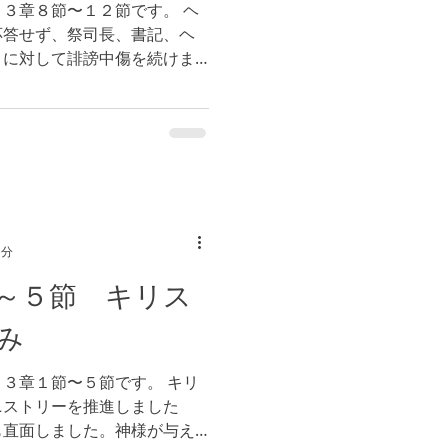
３章８節〜１２節です。 ヘ
応答せず、祭司長、書記、ヘ
トに対して誹謗中傷を続けま
に誹謗中傷されたとき、どの
。無視するでしょうか。もし
1分
～５節 キリス
み
３章１節〜５節です。 キリ
ニストリーを推進しました
も直面しました。神様が与え