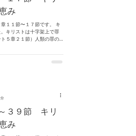
恵み
章１１節〜１７節です。 キ
た。キリストは十字架上で罪
ント５章２１節）人類の罪の
行かれ、蘇りました。（参
そして、キリストを蘇らせた
3分
～３９節 キリ
恵み