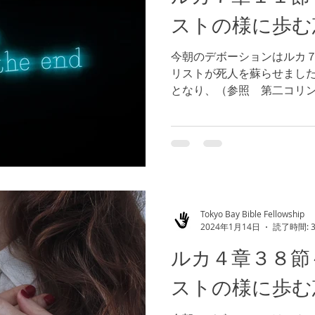
ストの様に歩む
今朝のデボーションはルカ７
リストが死人を蘇らせまし
となり、（参照 第二コリ
ために死なれ、地獄に3日間
照 へブル１２章１２節）
神様の御力は、私たちの...
Tokyo Bay Bible Fellowship
2024年1月14日
読了時間: 
ルカ４章３８節
ストの様に歩む