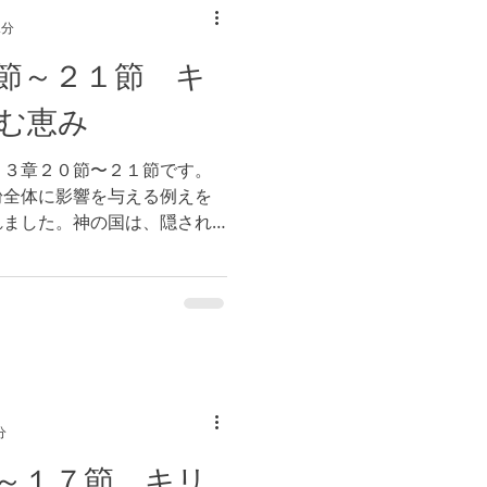
2分
節～２１節 キ
む恵み
１３章２０節〜２１節です。
粉全体に影響を与える例えを
れました。神の国は、隠され
御力があるのです。私たちを
影響力を与えるのを妨げるも
分
～１７節 キリ