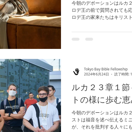
今朝のデボーションはルカ２
ロデ王の前で質問されても
ロデ王の家来たちはキリス
した。私たちは周囲の人々
ように反応するでしょうか
くは、止めるように説得...
Tokyo Bay Bible Fellowship
2024年6月24日
読了時間: 
ルカ２３章１節
トの様に歩む恵
今朝のデボーションはルカ２
ストは福音を述べ伝えるミ
が、それを批判する人々に