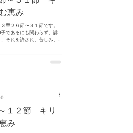
む恵み
２３章２６節〜３１節です。
御子であるにも関わらず、誹
も、それを許され、苦しみ、
く、仕え続けました。今朝の
対する預言をされました。...
1分
～１２節 キリ
恵み