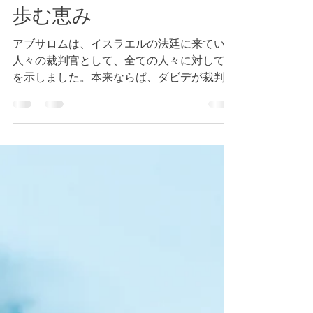
～６節 キリストの様に
歩む恵み
アブサロムは、イスラエルの法廷に来ていた
人々の裁判官として、全ての人々に対して愛
を示しました。本来ならば、ダビデが裁判官
として担う役割をアブサロムが奪い、裁きを
も行わなかったのです。 私たちが物事に取
り組む動機は何でしょうか。自分の欲望が願
う方向に物事を推し進めることでしょ...