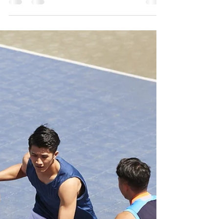
歩む恵み
今朝のデボーションは士師記１５章１７節~
２０節です。 サムソンは、神様が本人の手
を通して勝利を与えられた、と語りました。
神様は、私たちを通して、働かれます。この
恵みを信じ、期待し、私たちも行動に移すこ
とが大切です。 神様は、私たちの必要に、
超自然的に応えられ、満たされます。...