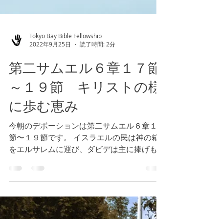
Tokyo Bay Bible Fellowship
2022年9月25日
読了時間: 2分
第二サムエル６章１７節
～１９節 キリストの様
に歩む恵み
今朝のデボーションは第二サムエル６章１７
節〜１９節です。 イスラエルの民は神の箱
をエルサレムに運び、ダビデは主に捧げもの
をし、人々を祝福し、イスラエルの民全員に
食べ物を与えたと書かれています。 私たち