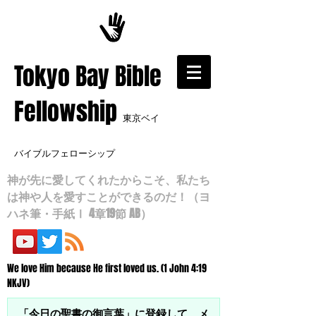
​Tokyo Bay Bible
Fellowship
東京ベイ
バイブルフェローシップ
神が先に愛してくれたからこそ、私たち
は神や人を愛すことができるのだ！（ヨ
ハネ筆・手紙Ⅰ 4章19節 AB）
We love Him because He first loved us. (1 John 4:19
NKJV)
「今日の聖書の御言葉」に登録して、メ