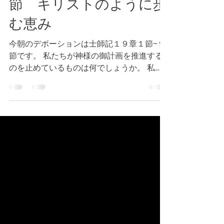
Tokyo Bay Bible Fellowship
2022年3月22日
読了時間: 1分
士師記１９章１節~９
節 キリストのように歩
む恵み
今朝のデボーションは士師記１９章１節~９
節です。 私たちが神様の御計画を推進する
のを止めているものは何でしょうか。 私た
ちが断り、前進し続ける必要がある領域は何
でしょうか。 神様が御示し下さり、今日も
御計画を推進し続けることができますよう
に。 神様の豊かな祝福がありますように！