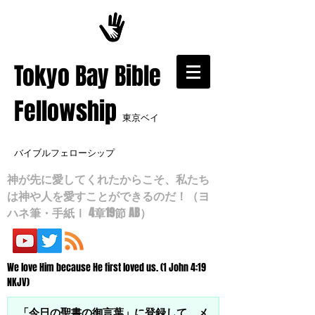
​Tokyo Bay Bible
Fellowship
東京ベイ
バイブルフェローシップ
神が先に愛してくれたからこそ、私たち
は神や人を愛すことができるのだ！（ヨ
ハネ筆・手紙Ⅰ 4章19節 AB）
We love Him because He first loved us. (1 John 4:19
NKJV)
「今日の聖書の御言葉」に登録して、メ