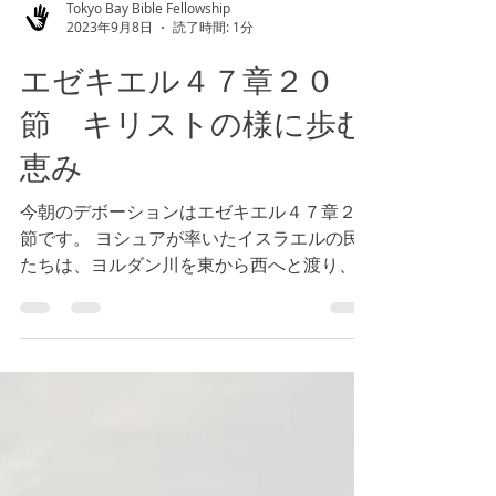
Tokyo Bay Bible Fellowship
2023年9月8日
読了時間: 1分
エゼキエル４７章２０
節 キリストの様に歩む
恵み
今朝のデボーションはエゼキエル４７章２０
節です。 ヨシュアが率いたイスラエルの民
たちは、ヨルダン川を東から西へと渡り、御
約束の地へと入りました。はじめであるキリ
スト（参照 黙示録２２章１３節）は東から
来られます。（参照 マタイ２４章２７節）
私たちの過去である東を手放し、将来...