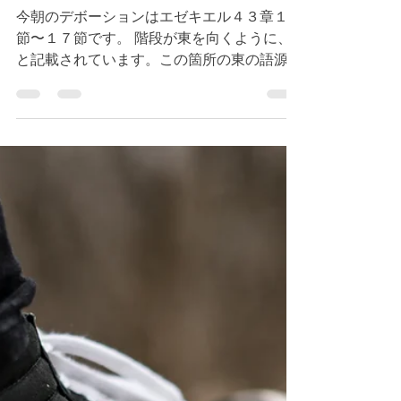
～１７節 キリストの様
に歩む恵み
今朝のデボーションはエゼキエル４３章１３
節〜１７節です。 階段が東を向くように、
と記載されています。この箇所の東の語源は
qedemで、はじめを意味します。 キリスト
がはじめです。（参照 黙示録２２章１３
節）私たちはキリストと同時にお金に仕える
ことができないように、神様に仕え...