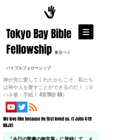
​Tokyo Bay Bible
Fellowship
東京ベイ
バイブルフェローシップ
神が先に愛してくれたからこそ、私たち
は神や人を愛すことができるのだ！（ヨ
ハネ筆・手紙Ⅰ 4章19節 AB）
We love Him because He first loved us. (1 John 4:19
NKJV)
「今日の聖書の御言葉」に登録して、メ