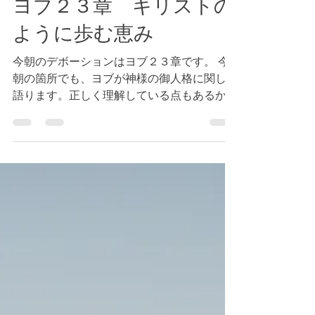
2021年12月1日
読了時間: 2分
ヨブ２３章 キリストの
ように歩む恵み
今朝のデボーションはヨブ２３章です。 今
朝の箇所でも、ヨブが神様の御人格に関して
語ります。正しく理解している点もあるかの
ように見えますが、心底では、神様を怖れる
のではなく、恐れていました。神様の主権に
よる、一方的な怒り、裁きと懲らしめを怖れ
ていたのです。神様を誤解していたの...