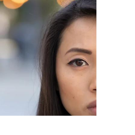
に歩む恵み
今朝のデボーションはエゼキエル２１章１１
節～１３節です。 バビロンのネブカドネザ
ル王が、刀によりイスラエルの民を刺す事が
記載されていますが、神様はこの状況に介入
する様には見えません。神様の愛はどこなの
でしょうか。 神様は私たちの選択に対する
報いを体験するように天地万物を創造...