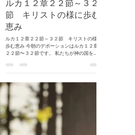
2024年4月2日
読了時間: 1分
ルカ１２章２２節～３２
節 キリストの様に歩む
恵み
ルカ１２章２２節～３２節 キリストの様に
歩む恵み 今朝のデボーションはルカ１２章
２２節〜３２節です。 私たちが神の国を第
一にしたとき、神の国に加えて、全ての生活
の必要も満ち溢れる程に与えられます。この
箇所の「国」はギリシャ語でbasileiaで、権
威の意味も含まれます。...