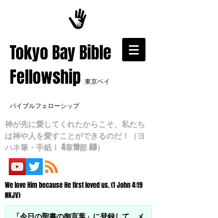
​Tokyo Bay Bible
Fellowship
東京ベイ
バイブルフェローシップ
神が先に愛してくれたからこそ、私たち
は神や人を愛すことができるのだ！（ヨ
ハネ筆・手紙Ⅰ 4章19節 AB）
We love Him because He first loved us. (1 John 4:19
NKJV)
「今日の聖書の御言葉」に登録して、メ