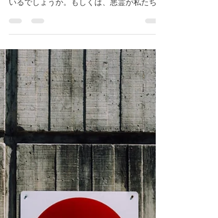
2024年2月19日
読了時間: 1分
ルカ８章２６節～３１
節 キリストの様に歩む
恵み
今朝のデボーションはルカ８章２６節〜３１
節です。 私たちは悪霊の働きにひれ伏して
いるでしょうか。もしくは、悪霊が私たちに
ひれ伏しているでしょうか。キリストに悪霊
はひれ伏しました。 私たちの心の中で、絶
えず平安を奪うものは何でしょうか。平安が
奪われている状況を神様は喜ばれませ...