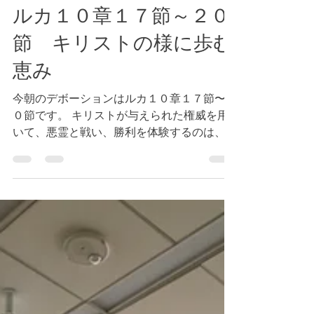
Tokyo Bay Bible Fellowship
2024年3月10日
読了時間: 2分
ルカ１０章１７節～２０
節 キリストの様に歩む
恵み
今朝のデボーションはルカ１０章１７節〜２
０節です。 キリストが与えられた権威を用
いて、悪霊と戦い、勝利を体験するのは、こ
の地上のことであり、永遠の視点から見れ
ば、非常に短い期間での出来事です。私たち
は、あらゆる判断をするとき、永遠の視点か
ら捉えることが大切です。私たちのこの...