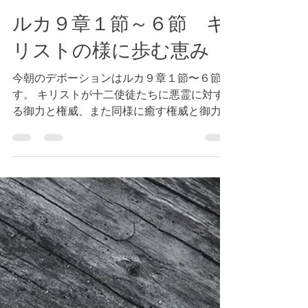
Tokyo Bay Bible Fellowship
2024年2月25日
読了時間: 3分
ルカ９章１節～６節 キ
リストの様に歩む恵み
今朝のデボーションはルカ９章１節〜６節で
す。 キリストが十二使徒たちに悪霊に対す
る御力と権威、また同様に癒す権威と御力も
与えられ、福音を伝える、癒しの旅へと送り
出されました。このとき、自分の負担になる
物は一切持たずに行くようにも命じられ、そ
れにはお金や食べ物などの必需品と思...