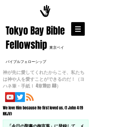
​Tokyo Bay Bible
Fellowship
東京ベイ
バイブルフェローシップ
神が先に愛してくれたからこそ、私たち
は神や人を愛すことができるのだ！（ヨ
ハネ筆・手紙Ⅰ 4章19節 AB）
We love Him because He first loved us. (1 John 4:19
NKJV)
「今日の聖書の御言葉」に登録して、メ