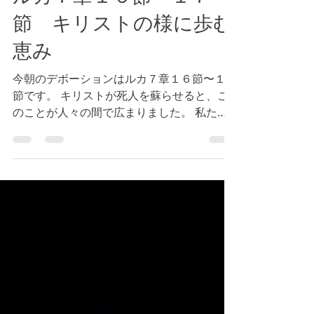
ルカ７章１６節～１７
節 キリストの様に歩む
恵み
今朝のデボーションはルカ７章１６節〜１７
節です。 キリストが死人を蘇らせると、こ
のことが人々の間で広まりました。 私たち
のミニストリーが実を結び、多くの人々に知
られる準備はできているでしょうか。 神様
は私たちが耐えることのできない誘惑を与え
られません。（参照 第一コリント１...