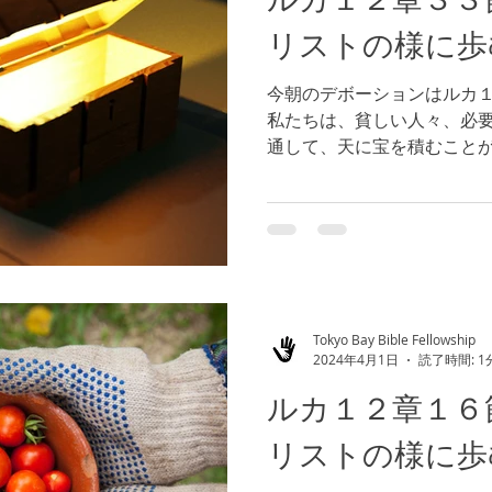
リストの様に歩
今朝のデボーションはルカ
私たちは、貧しい人々、必
通して、天に宝を積むこと
庫は盗まれることが無く、
があるのです。 今日誰と私
富を分かち合うことが...
Tokyo Bay Bible Fellowship
2024年4月1日
読了時間: 1
ルカ１２章１６
リストの様に歩