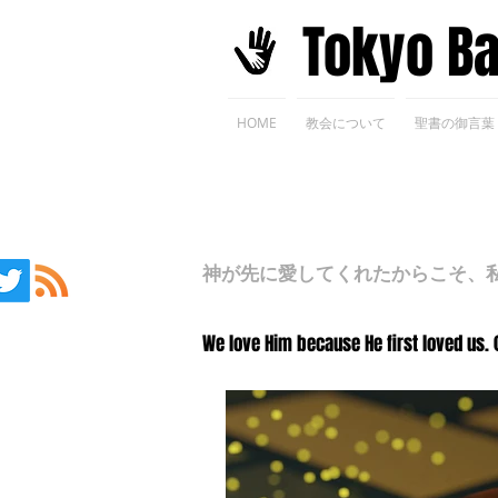
​Tokyo B
HOME
教会について
聖書の御言葉
神が先に愛してくれたからこそ、私た
We love Him because He first loved us. 