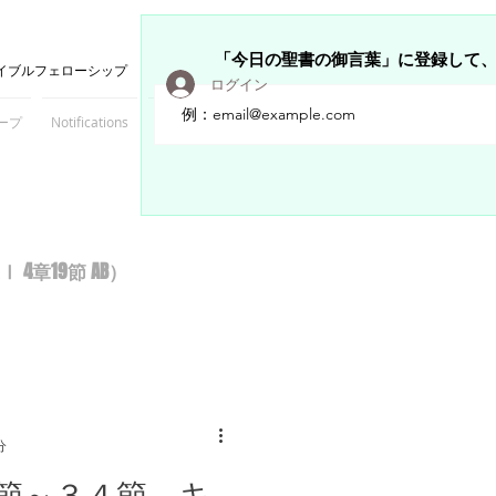
「今日の聖書の御言葉」に登録して
イブルフェローシップ
ログイン
ープ
Notifications
Members
章19節 AB）
分
節～３４節 キ