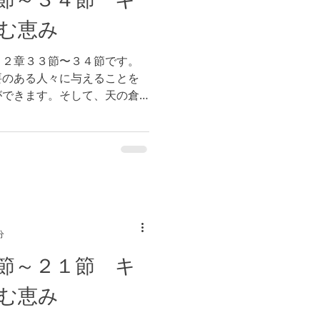
む恵み
１２章３３節〜３４節です。
要のある人々に与えることを
ができます。そして、天の倉
安全です。更には永遠の価値
たちが与えられている経済、
分
節～２１節 キ
む恵み