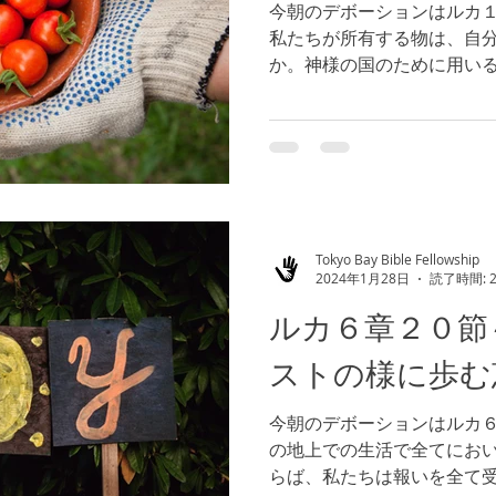
今朝のデボーションはルカ
私たちが所有する物は、自
か。神様の国のために用い
為に用いることが大切です。
用いた経済が、福音が宣べ
救われることに繋がるの...
Tokyo Bay Bible Fellowship
2024年1月28日
読了時間: 
ルカ６章２０節
ストの様に歩む
今朝のデボーションはルカ６
の地上での生活で全てにお
らば、私たちは報いを全て