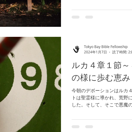
す。つまり、キリストを中
伴い、全ての報いを受ける
も、天国での生活で全てが報.
Tokyo Bay Bible Fellowship
2024年1月7日
読了時間: 2
ルカ４章１節～
の様に歩む恵み
今朝のデボーションはルカ４
トは聖霊様に導かれ、荒野
した。そして、そこで悪魔
間の断食の後に、お腹が空
変えるように誘惑しました
ンに変えることもできた...