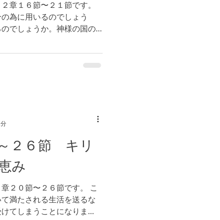
１２章１６節〜２１節です。
分の為に用いるのでしょう
るのでしょうか。神様の国の
 私たちが世界宣教のために
伝えられ、多くの人々の霊が
2分
～２６節 キリ
恵み
章２０節〜２６節です。 こ
いて満たされる生活を送るな
受けてしまうことになりま