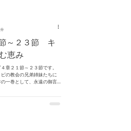
2分
節～２３節 キ
む恵み
ピ４章２１節～２３節です。
リピの教会の兄弟姉妹たちに
書の一巻として、永遠の御言
（参照 マタイ２４章３５
境に失望し、生きる気を失う