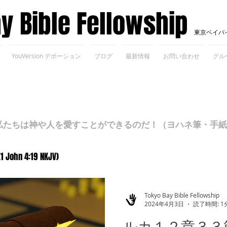
ay Bible Fellowship
東京ベイバ
YouVersion デボーション
ブログ
最新情報
お問い合わせ
グル
ちは神や人を愛すことができるのだ！（ヨハネ筆・手紙Ⅰ 4
(1 John 4:19 NKJV)
Tokyo Bay Bible Fellowship
2024年4月3日
読了時間: 1
ルカ１２章３３