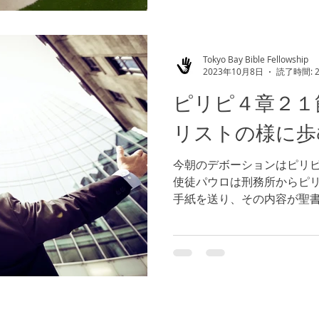
Tokyo Bay Bible Fellowship
2023年10月8日
読了時間: 
ピリピ４章２１
リストの様に歩
今朝のデボーションはピリ
使徒パウロは刑務所からピ
手紙を送り、その内容が聖
葉として用いられました。
節） 私たちは、置かれた環
事さえあるかもしれませ...