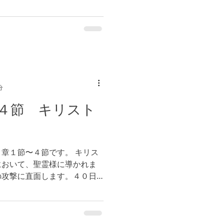
心とした信仰生活には挑戦が
ことができなかったとして
..
分
４節 キリスト
章１節〜４節です。 キリス
において、聖霊様に導かれま
の攻撃に直面します。４０日
いた時に、悪魔が石をパンに
。キリストですから、石をパ