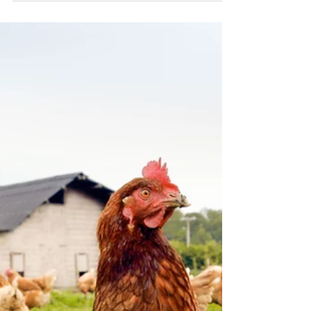
今朝のデボーションはヨシュア２３章１節~
１３節です。 ヨシュアは先ず、相続地を与
え、その後に、イスラエルの民は、神様がそ
の地の先住民たちを追い出す御業を見て、割
り当てられた相続の地を所有するというステ
ップでした。神様は私たちのために戦われま
す。更には、一人のイスラエルの戦士...