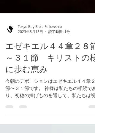
Tokyo Bay Bible Fellowship
2023年8月18日
読了時間: 1分
エゼキエル４４章２８節
～３１節 キリストの様
に歩む恵み
今朝のデボーションはエゼキエル４４章２８
節〜３１節です。 神様は私たちの相続であ
り、初穂の捧げものを通して、私たちは祝福
を受け取ることができることが記載されてい
ます。 私たちにとってキリストとの関係は
十二分であるのです。主は私たちの羊飼いで