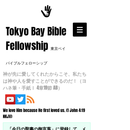
​Tokyo Bay Bible
Fellowship
東京ベイ
バイブルフェローシップ
神が先に愛してくれたからこそ、私たち
は神や人を愛すことができるのだ！（ヨ
ハネ筆・手紙Ⅰ 4章19節 AB）
We love Him because He first loved us. (1 John 4:19
NKJV)
「今日の聖書の御言葉」に登録して、メ