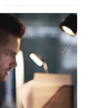
節 キリストのように歩
む恵み
今朝のデボーションはヨシュア２１章１節~
４節です。 神様が私たちに示されたこと
を、明確に伝えて、私たちが既に与えられて
いるものを、受け取り、勝利を確かなものと
していますでしょうか。 今朝の箇所では、
レビ人は、神様がモーセに、レビ人に与える
ように命じられた地を、自分たちの地と...