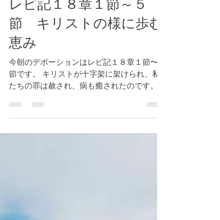
Tokyo Bay Bible Fellowship
2024年10月17日
読了時間: 2分
レビ記１８章１節～５
節 キリストの様に歩む
恵み
今朝のデボーションはレビ記１８章１節〜５
節です。 キリストが十字架に架けられ、私
たちの罪は赦され、病も癒されたのです。
（参照 イザヤ５３章５）私たちが神の義で
あるという真実（参照 第二コリント５章２
１節）を体験することを妨げていることは何
でしょうか。神様は私たちに何を語られ...