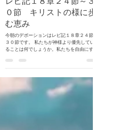
レビ記１８章２４節～３
０節 キリストの様に歩
む恵み
今朝のデボーションはレビ記１８章２４節〜
３０節です。 私たちが神様より優先してい
ることは何でしょうか。私たちを自由にする
のは真実です。（参照 ヨハネ８章３２節）
キリストが真実です。（参照 ヨハネ１４章
６節） この地上での快楽を優先しているこ
とはないでしょうか。この地上では試...