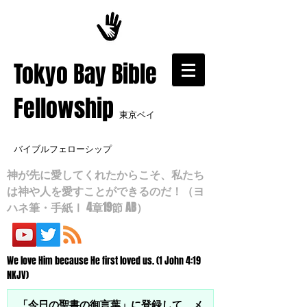
​Tokyo Bay Bible
Fellowship
東京ベイ
バイブルフェローシップ
神が先に愛してくれたからこそ、私たち
は神や人を愛すことができるのだ！（ヨ
ハネ筆・手紙Ⅰ 4章19節 AB）
We love Him because He first loved us. (1 John 4:19
NKJV)
「今日の聖書の御言葉」に登録して、メ