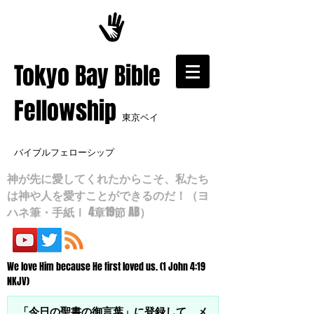
​Tokyo Bay Bible
Fellowship
東京ベイ
バイブルフェローシップ
神が先に愛してくれたからこそ、私たち
は神や人を愛すことができるのだ！（ヨ
ハネ筆・手紙Ⅰ 4章19節 AB）
We love Him because He first loved us. (1 John 4:19
NKJV)
「今日の聖書の御言葉」に登録して、メ