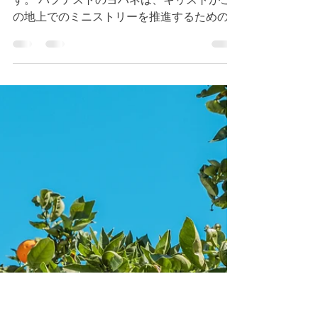
ルカ３章１節～６節 キ
リストの様に歩む恵み
今朝のデボーションはルカ３章１節〜６節で
す。 バプテストのヨハネは、キリストがこ
の地上でのミニストリーを推進するための備
えの使命を与えられ、誠実に全うしました。
私たちが与えられている使命が、ストーリー
の中心的な存在ではなく、備えや支えるもの
であっても、誠実に取り組み、全う...