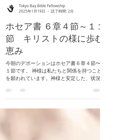
Tokyo Bay Bible Fellowship
2025年1月19日
読了時間: 2分
ホセア書 ６章４節～１１
節 キリストの様に歩む
恵み
今朝のデボーションはホセア書６章４節〜１
１節です。 神様は私たちと関係を持つこと
を願われています。神様と安定した、状況に
影響されない、誠実な、堅実な関係を望まれ
ています。そして、神様を益々知ることも御
期待されています。ただ単に行動を取ること
を喜ばれません。霊と魂の伴わない体...