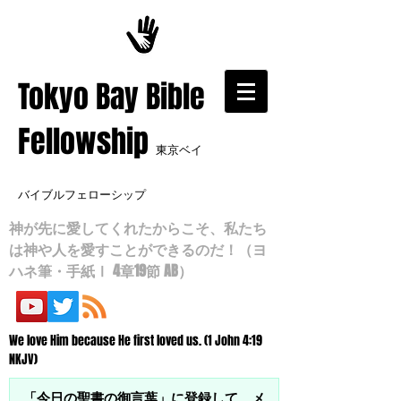
​Tokyo Bay Bible
Fellowship
東京ベイ
バイブルフェローシップ
神が先に愛してくれたからこそ、私たち
は神や人を愛すことができるのだ！（ヨ
ハネ筆・手紙Ⅰ 4章19節 AB）
We love Him because He first loved us. (1 John 4:19
NKJV)
「今日の聖書の御言葉」に登録して、メ