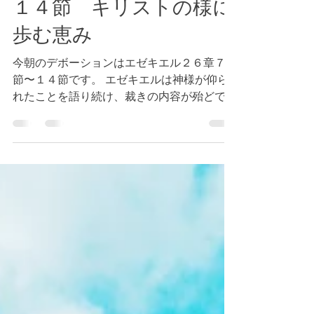
2023年5月4日
読了時間: 1分
エゼキエル２６章７節〜
１４節 キリストの様に
歩む恵み
今朝のデボーションはエゼキエル２６章７
節〜１４節です。 エゼキエルは神様が仰ら
れたことを語り続け、裁きの内容が殆どであ
ったため、聞く側からは喜ばれることは殆ど
無く、批判も多かった事でしょう。 私たち
が日々の信仰生活の中で、期待する実を見る
ことができず、周囲の人々に感謝されず...