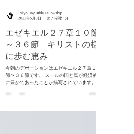
Tokyo Bay Bible Fellowship
2023年5月8日
読了時間: 1分
エゼキエル２７章１０節
～３６節 キリストの様
に歩む恵み
今朝のデボーションはエゼキエル２７章１０
節〜３６節です。 スールの国と民が経済的
に豊かであったことが描写されています。し
かし、そのスールも落ち、謙させられる、と
神様はエゼキエルを通して、語られました。
私たちの信仰生活で最も大切なのは何でしょ
うか。神様との関係でしょうか。も...