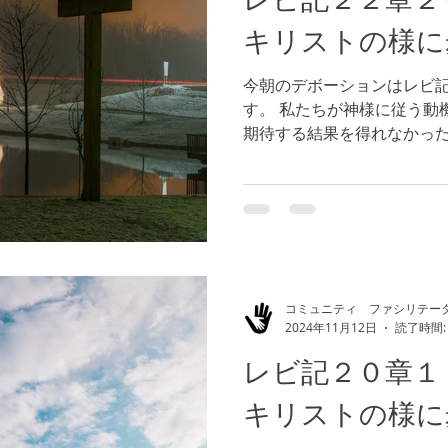
キリストの様に
今朝のデボーションはレビ
す。 私たちが神様に従う動
期待する結果を得れなかっ
ができるでしょうか。新約
る者もいました。私たちが
歩むとき、迫害が伴います...
コミュニティ ファシリテー
2024年11月12日
読了時間:
レビ記２０章
キリストの様に