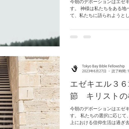
今朝のデボーションはエゼ
す。 神様は私たちをある地
て、私たちに語られようとし
面している状況を通して、
しています。（参照 箴言２４
Tokyo Bay Bible Fellowship
2023年6月27日
読了時間: 
エゼキエル３６
節 キリストの
今朝のデボーションはエゼ
す。 私たちの選択に応じて
上における信仰生活は過ぎ