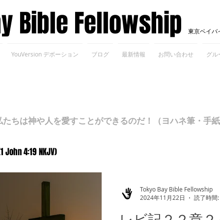
ay Bible Fellowship
東京ベイバ
YouVersion デボーション
ブログ
最新情報
お問い合わせ
グル
ちは神や人を愛すことができるのだ！（ヨハネ筆・手紙Ⅰ 4
(1 John 4:19 NKJV)
Tokyo Bay Bible Fellowship
2024年11月22日
読了時間:
レビ記２２章