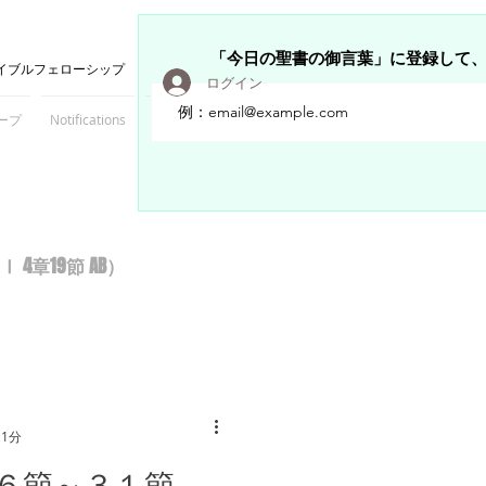
「今日の聖書の御言葉」に登録して
イブルフェローシップ
ログイン
ープ
Notifications
Members
章19節 AB）
 1分
２６節～３１節