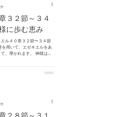
1分
章３２節～３４
様に歩む恵み
キエル４０章３２節〜３４節
使を用いて、エゼキエルをあ
て、導かれます。 神様は私
において、どのように解決し
ますでしょうか。...
1分
章２８節～３１