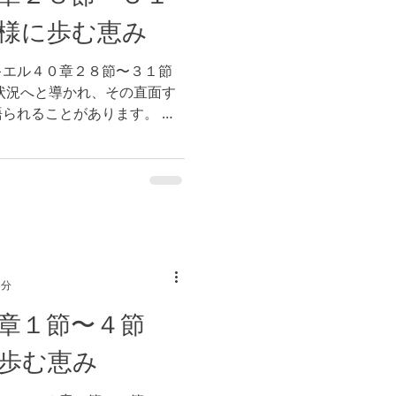
様に歩む恵み
キエル４０章２８節〜３１節
状況へと導かれ、その直面す
られることがあります。 私
、健康、経済、仕事、ミニス
いて、私たちが直面している
1分
０章１節〜４節
歩む恵み