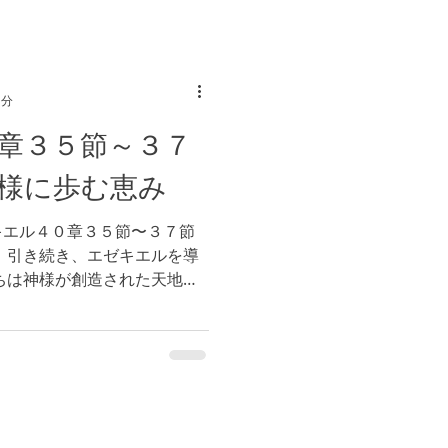
1分
章３５節～３７
様に歩む恵み
キエル４０章３５節〜３７節
、引き続き、エゼキエルを導
ちは神様が創造された天地万
続けています。選択と結果の
ています。（参照 マタイ７