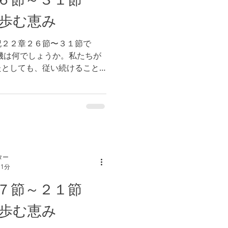
歩む恵み
記２２章２６節〜３１節で
機は何でしょうか。私たちが
たとしても、従い続けること
聖書の信徒たちには、殉教す
クリスチャンとして、誠実に
ター
 1分
１７節～２１節
歩む恵み