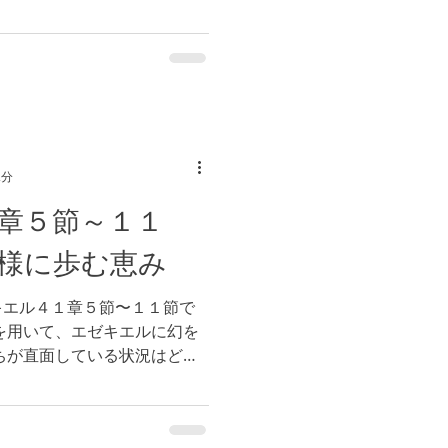
ないですが、私たちの選択に
は、信仰が伴わないものは罪
2分
章５節～１１
様に歩む恵み
キエル４１章５節〜１１節で
を用いて、エゼキエルに幻を
ちが直面している状況はどの
スラエルの民に例えるなら
置かれているでしょうか。...