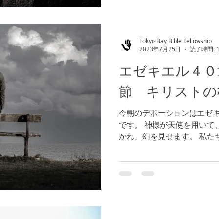
Tokyo Bay Bible Fellowship
2023年7月25日
読了時間: 
エゼキエル４０
節 キリストの
今朝のデボーションはエゼ
です。 神様が天使を用いて
かれ、幻を見せます。 私た
物の中で、信仰生活を歩み
原則に基づいて、創造され
章１３節）更には、こ...