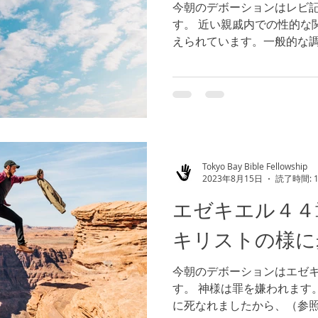
今朝のデボーションはレビ
す。 近い親戚内での性的な
えられています。一般的な
ら産まれた子供は、肉体的
ともされています。神様の
択の結果からも知ることが...
Tokyo Bay Bible Fellowship
2023年8月15日
読了時間: 
エゼキエル４
キリストの様に
今朝のデボーションはエゼ
す。 神様は罪を嫌われます
に死なれましたから、（参