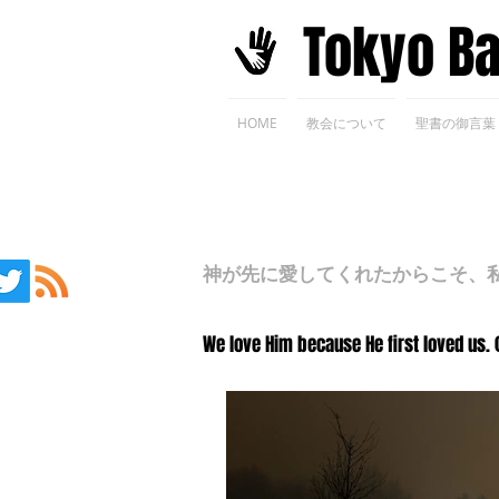
​Tokyo B
HOME
教会について
聖書の御言葉
神が先に愛してくれたからこそ、私た
We love Him because He first loved us. 