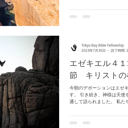
が罪が故に裁かれることは
は結果が伴います。 聖書で
であると教えています。...
Tokyo Bay Bible Fellowship
2023年7月30日
読了時間: 
エゼキエル４１
節 キリストの
今朝のデボーションはエゼ
す。 引き続き、神様は天使
通して語られました。 私た
ようなものでしょうか。イ
ば、私たちは今、どの局面に