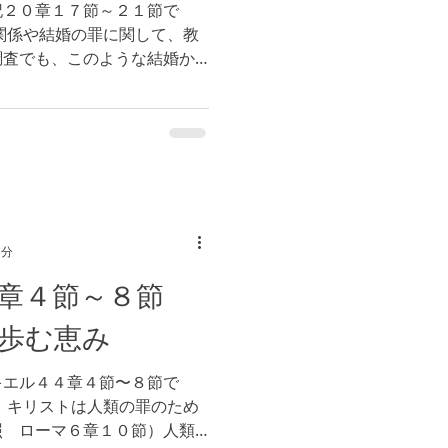
記２０章１７節～２１節で
関係や結婚の罪に関して、教
調査でも、このような結婚か
な、健康上のリスクが高まる
御心、御計画を、私たちの選
1分
４章４節～８節
歩む恵み
キエル４４章４節〜８節で
。キリストは人類の罪のため
照 ローマ６章１０節）人類