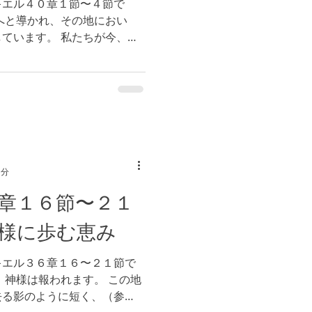
キエル４０章１節〜４節で
へと導かれ、その地におい
ています。 私たちが今、直
神様は私たちに語られようと
章３２節）...
1分
章１６節〜２１
様に歩む恵み
キエル３６章１６〜２１節で
、神様は報われます。 この地
去る影のように短く、（参