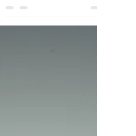
リストは人類の罪のために死なれましたか
ら、（参照 ローマ６章１０節）人類が罪が
故に裁かれることはないですが、私たちの選
択には結果が伴います。 聖書では、信仰が
伴わないものは罪であると教えています。...