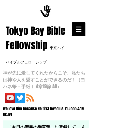
​Tokyo Bay Bible
Fellowship
東京ベイ
バイブルフェローシップ
神が先に愛してくれたからこそ、私たち
は神や人を愛すことができるのだ！（ヨ
ハネ筆・手紙Ⅰ 4章19節 AB）
We love Him because He first loved us. (1 John 4:19
NKJV)
「今日の聖書の御言葉」に登録して、メ