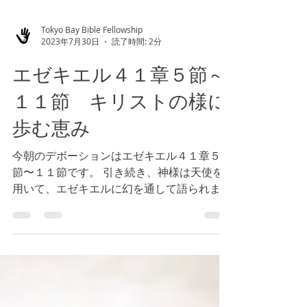
Tokyo Bay Bible Fellowship
2023年7月30日
読了時間: 2分
エゼキエル４１章５節～
１１節 キリストの様に
歩む恵み
今朝のデボーションはエゼキエル４１章５
節〜１１節です。 引き続き、神様は天使を
用いて、エゼキエルに幻を通して語られまし
た。 私たちが直面している状況はどのよう
なものでしょうか。イスラエルの民に例える
ならば、私たちは今、どの局面に置かれてい
るでしょうか。...