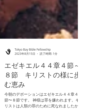
Tokyo Bay Bible Fellowship
2023年8月15日
読了時間: 1分
エゼキエル４４章４節～
８節 キリストの様に歩
む恵み
今朝のデボーションはエゼキエル４４章４
節〜８節です。 神様は罪を嫌われます。キ